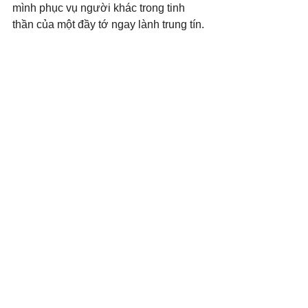
mình phục vụ người khác trong tinh 
thần của một đầy tớ ngay lành trung tín.
(c) 2016 Văn Phẩm Nguồn Sống. 
Used by permission.
#Spirituallife
#Humility
#loweryourself
Xem tất cả
Bài đăng gần đây