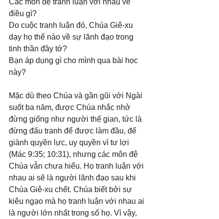
Các môn đệ tranh luận với nhau về 
điều gì? 
Do cuộc tranh luận đó, Chúa Giê-xu 
dạy họ thế nào về sự lãnh đạo trong 
tinh thần đầy tớ? 
Bạn áp dụng gì cho mình qua bài học 
này?
Mặc dù theo Chúa và gần gũi với Ngài 
suốt ba năm, được Chúa nhắc nhở 
đừng giống như người thế gian, tức là 
đừng đấu tranh để được làm đầu, để 
giành quyền lực, uy quyền vì tư lợi 
(Mác 9:35; 10:31), nhưng các môn đệ 
Chúa vẫn chưa hiểu. Họ tranh luận với 
nhau ai sẽ là người lãnh đạo sau khi 
Chúa Giê-xu chết. Chúa biết bởi sự 
kiêu ngạo mà họ tranh luận với nhau ai 
là người lớn nhất trong số họ. Vì vậy, 