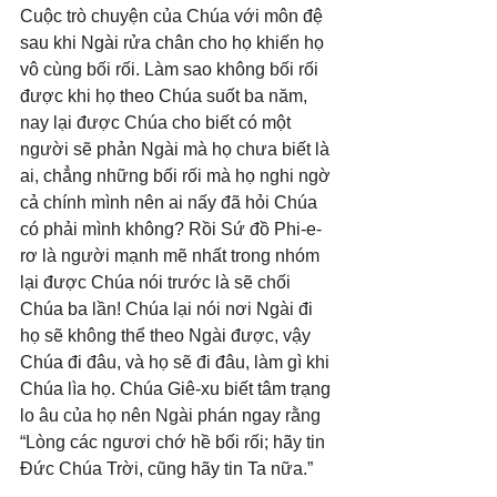
Cuộc trò chuyện của Chúa với môn đệ 
sau khi Ngài rửa chân cho họ khiến họ 
vô cùng bối rối. Làm sao không bối rối 
được khi họ theo Chúa suốt ba năm, 
nay lại được Chúa cho biết có một 
người sẽ phản Ngài mà họ chưa biết là 
ai, chẳng những bối rối mà họ nghi ngờ 
cả chính mình nên ai nấy đã hỏi Chúa 
có phải mình không? Rồi Sứ đồ Phi-e-
rơ là người mạnh mẽ nhất trong nhóm 
lại được Chúa nói trước là sẽ chối 
Chúa ba lần! Chúa lại nói nơi Ngài đi 
họ sẽ không thể theo Ngài được, vậy 
Chúa đi đâu, và họ sẽ đi đâu, làm gì khi 
Chúa lìa họ. Chúa Giê-xu biết tâm trạng 
lo âu của họ nên Ngài phán ngay rằng 
“Lòng các ngươi chớ hề bối rối; hãy tin 
Đức Chúa Trời, cũng hãy tin Ta nữa.”