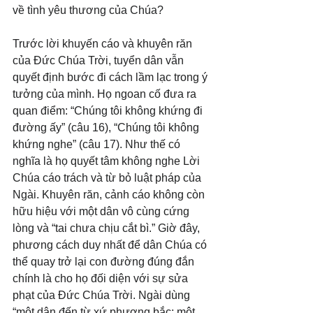
về tình yêu thương của Chúa?
Trước lời khuyến cáo và khuyên răn 
của Đức Chúa Trời, tuyển dân vẫn 
quyết định bước đi cách lầm lạc trong ý 
tưởng của mình. Họ ngoan cố đưa ra 
quan điểm: “Chúng tôi không khứng đi 
đường ấy” (câu 16), “Chúng tôi không 
khứng nghe” (câu 17). Như thế có 
nghĩa là họ quyết tâm không nghe Lời 
Chúa cáo trách và từ bỏ luật pháp của 
Ngài. Khuyên răn, cảnh cáo không còn 
hữu hiệu với một dân vô cùng cứng 
lòng và “tai chưa chịu cắt bì.” Giờ đây, 
phương cách duy nhất để dân Chúa có 
thể quay trở lại con đường đúng đắn 
chính là cho họ đối diện với sự sửa 
phạt của Đức Chúa Trời. Ngài dùng 
“một dân đến từ xứ phương bắc; một 