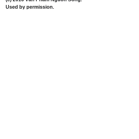
Used by permission.
#surrender
#learnandknowGod
#ObeytheGod
Xem tất cả
Bài đăng gần đây