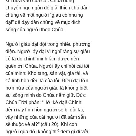
khi dựa vào của cải. Chúa dùng 
chuyện ngụ ngôn để giải thích cho dân 
chúng về một người “giàu có nhưng 
dại” để dạy dân chúng về mục đích 
sống của người theo Chúa. 
Người giàu dại dột trong nhiều phương 
diện. Người ấy dại vì nghĩ rằng sự giàu 
có là do chính mình làm được nên 
quên ơn Chúa. Người ấy chỉ nói cái tôi 
của mình: Kho tàng, sản vật, gia tài, và 
cả linh hồn đều là của tôi. Điều dại lớn 
hơn nữa của người giàu là không biết 
sự sống mình do Chúa nắm giữ. Đức 
Chúa Trời phán: “Hỡi kẻ dại! Chính 
đêm nay linh hồn ngươi sẽ bị đòi lại; 
vậy những của cải ngươi đã sắm sẵn 
sẽ thuộc về ai?” (câu 20). Khi con 
người qua đời không thể đem gì đi với 