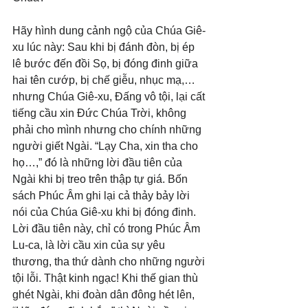
Hãy hình dung cảnh ngộ của Chúa Giê-
xu lúc này: Sau khi bị đánh đòn, bị ép 
lê bước đến đồi Sọ, bị đóng đinh giữa 
hai tên cướp, bị chế giễu, nhục mạ,… 
nhưng Chúa Giê-xu, Đấng vô tội, lại cất 
tiếng cầu xin Đức Chúa Trời, không 
phải cho mình nhưng cho chính những 
người giết Ngài. “Lạy Cha, xin tha cho 
họ…,” đó là những lời đầu tiên của 
Ngài khi bị treo trên thập tự giá. Bốn 
sách Phúc Âm ghi lại cả thảy bảy lời 
nói của Chúa Giê-xu khi bị đóng đinh. 
Lời đầu tiên này, chỉ có trong Phúc Âm 
Lu-ca, là lời cầu xin của sự yêu 
thương, tha thứ dành cho những người 
tội lỗi. Thật kinh ngạc! Khi thế gian thù 
ghét Ngài, khi đoàn dân đông hét lên, 