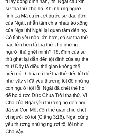
“Hãy đóng đinh hắn,” thì Ngài cầu xin 
sự tha thứ cho họ. Khi những người 
lính La Mã cười cợt trước sự đau đớn 
của Ngài, nhẫn tâm chia nhau áo xống 
của Ngài thì Ngài lại quan tâm đến họ. 
Có tình yêu nào lớn hơn, có sự tha thứ 
nào lớn hơn là tha thứ cho những 
người thù ghét mình? Tột đỉnh của sự 
thù ghét lại dẫn đến tột đỉnh của sự tha 
thứ! Đây là điều thế gian không thể 
hiểu nổi. Chúa có thể tha thứ đến tột độ 
như vậy vì đã yêu thương tột độ những 
con người tội lỗi. Ngài đã chết thế họ 
để họ được Đức Chúa Trời tha thứ. Vì 
Cha của Ngài yêu thương họ đến nỗi 
đã sai Con Một đến thế gian chịu chết 
vì người có tội (Giăng 3:16), Ngài cũng 
yêu thương những người tội lỗi như 
Cha vậy.