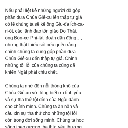
Nếu phải liệt kê những người đã góp 
phần đưa Chúa Giê-xu lên thập tự giá 
có lẽ chúng ta sẽ kể ông Giu-đa Ích-ca-
ri-ốt, các lãnh đạo tôn giáo Do Thái, 
ông Bôn-xơ Phi-lát, đoàn dân đông…, 
nhưng thật thiếu sót nếu quên rằng 
chính chúng ta cũng góp phần đưa 
Chúa Giê-xu đến thập tự giá. Chính 
những tội lỗi của chúng ta cũng đã 
khiến Ngài phải chịu chết.
Chúng ta nhớ đến nỗi thống khổ của 
Chúa Giê-xu với lòng biết ơn tình yêu 
và sự tha thứ tột đỉnh của Ngài dành 
cho chính mình. Chúng ta ăn năn và 
cầu xin sự tha thứ cho những tội lỗi 
còn trong đời sống mình. Chúng ta học 
sống theo gương tha thứ, yêu thương 