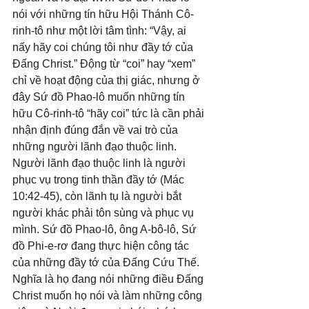
nói với những tín hữu Hội Thánh Cô-
rinh-tô như một lời tâm tình: “Vậy, ai 
nấy hãy coi chúng tôi như đầy tớ của 
Đấng Christ.” Động từ “coi” hay “xem” 
chỉ về hoạt động của thị giác, nhưng ở 
đây Sứ đồ Phao-lô muốn những tín 
hữu Cô-rinh-tô “hãy coi” tức là cần phải 
nhận định đúng đắn về vai trò của 
những người lãnh đạo thuộc linh. 
Người lãnh đạo thuộc linh là người 
phục vụ trong tinh thần đầy tớ (Mác 
10:42-45), còn lãnh tụ là người bắt 
người khác phải tôn sùng và phục vụ 
mình. Sứ đồ Phao-lô, ông A-bô-lô, Sứ 
đồ Phi-e-rơ đang thực hiện công tác 
của những đầy tớ của Đấng Cứu Thế. 
Nghĩa là họ đang nói những điều Đấng 
Christ muốn họ nói và làm những công 