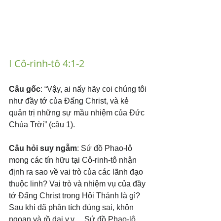
I Cô-rinh-tô 4:1-2
Câu gốc
: “Vậy, ai nấy hãy coi chúng tôi 
như đầy tớ của Đấng Christ, và kẻ 
quản trị những sự mầu nhiệm của Đức 
Chúa Trời” (câu 1).
Câu hỏi suy ngẫm
: Sứ đồ Phao-lô 
mong các tín hữu tại Cô-rinh-tô nhận 
định ra sao về vai trò của các lãnh đạo 
thuộc linh? Vai trò và nhiệm vụ của đầy 
tớ Đấng Christ trong Hội Thánh là gì?
Sau khi đã phân tích đúng sai, khôn 
ngoan và rồ dại v.v… Sứ đồ Phao-lô 