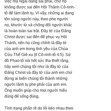
việc mà Ngài đang sai phái, chứ họ 
không được sai đến Hội Thánh Cô-rinh-
tô để làm lãnh tụ. Vì vậy, những ai đang 
tôn sùng người này, theo phe người 
nọ, khước từ và chống đối người khác 
là hoàn toàn sai trật. Đầy tớ của Đấng 
Christ được sai đến để phục vụ Hội 
Thánh, nên họ cũng chính là đầy tớ 
của anh em trong tình yêu của Chúa 
Cứu Thế Giê-xu (II Cô-rinh-tô 4:5). Sứ 
đồ Phao-lô nói hết sức tha thiết rằng, 
hãy xem chúng tôi như là đầy tớ của 
Đấng Christ và đầy tớ của anh em chứ 
đừng ai biến chúng tôi thành những 
người lãnh tụ phe phái của anh em. 
Ông muốn giúp cho mọi người hiểu 
đúng để sống đúng.
Tình trạng phân rẽ do lôi kéo nhau theo 