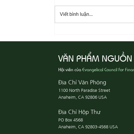
Viết bình luận...
08-07 Nhân Từ Và Chân Thật
VĂN PHẨM NGUỒN
Hội viên của
Evangelical Council for Fina
Địa Chỉ Văn Phòng
1100 North Paradise Street
Anaheim, CA 92806 USA
Địa Chỉ Hộp Thư
PO Box 4568
Anaheim, CA 92803-4568 USA