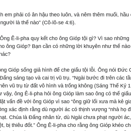
anh em phải có ân hậu theo luôn, và nêm thêm muối, hầu
người là thể nào” (Cô-lô-se 4:6).
 Ông Ê-li-pha quy kết cho ông Gióp tội gì? Vì sao những l
cho ông Gióp? Bạn cần có những lời khuyên như thế nào 
khác?
ông Gióp sống giả hình để che giấu tội lỗi. Ông nói Đức 
ng sáng tạo và cai trị vũ trụ. “Ngài bước đi trên các tần
ên vũ trụ từ đất vô hình và trống không (Sáng Thế Ký 1
 vậy, ông Ê-li-pha hỏi ông Gióp làm sao ông có thể giấu 
ặt vấn đề với ông Gióp vì sao “ông giữ lối xưa mà kẻ gi
ng xác định rằng dù người ác có thịnh vượng “nhà họ đầy 
phạt. Chúa là Đấng nhân từ, dù Ngài chưa phạt người ác
ệt, bị thiêu đốt.” Ông Ê-li-pha cho rằng ông Gióp khéo che