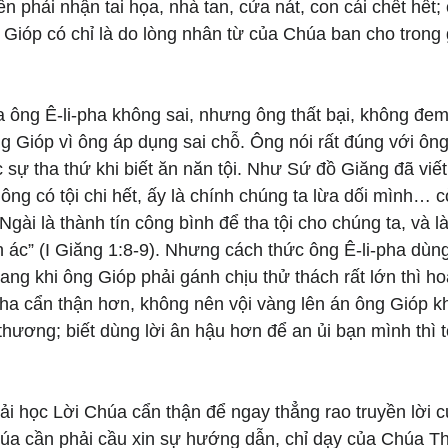
n phải nhận tai họa, nhà tan, cửa nát, con cái chết hết; 
Gióp có chỉ là do lòng nhân từ của Chúa ban cho trong 
a ông Ê-li-pha không sai, nhưng ông thất bại, không đe
 Gióp vì ông áp dụng sai chỗ. Ông nói rất đúng với ông
sự tha thứ khi biết ăn năn tội. Như Sứ đồ Giăng đã viết
ông có tội chi hết, ấy là chính chúng ta lừa dối mình… 
 Ngài là thành tín công bình để tha tội cho chúng ta, và 
n ác” (I Giăng 1:8-9). Nhưng cách thức ông Ê-li-pha dùng
đang khi ông Gióp phải gánh chịu thử thách rất lớn thì h
pha cẩn thận hơn, không nên vội vàng lên án ông Gióp k
thương; biết dùng lời ân hậu hơn để an ủi bạn mình thì t
 học Lời Chúa cẩn thận để ngay thẳng rao truyền lời củ
úa cần phải cầu xin sự hướng dẫn, chỉ dạy của Chúa Th