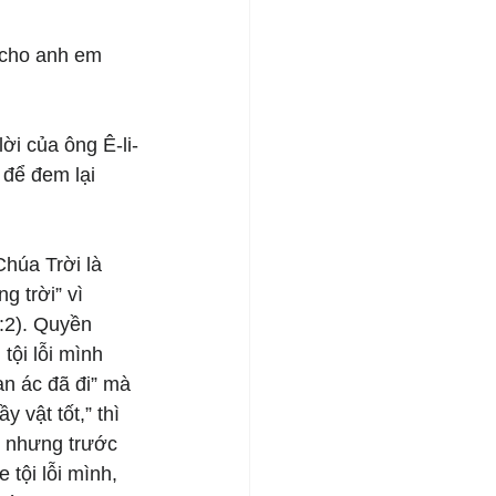
 cho anh em 
ời của ông Ê-li-
để đem lại 
Chúa Trời là 
g trời” vì 
:2). Quyền 
tội lỗi mình 
an ác đã đi” mà 
vật tốt,” thì 
, nhưng trước 
 tội lỗi mình, 