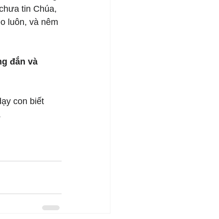
chưa tin Chúa, 
o luôn, và nêm 
g đắn và 
ạy con biết 
.