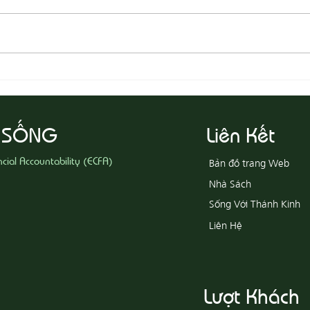
08-05
08-06 Yêu Thương Người Nghèo
Khổ
 SỐNG
Liên Kết
ncial Accountability (ECFA)
Bản đồ trang Web
Nhà Sách
Sống Với Thánh Kinh
Liên Hệ
Lượt Khách