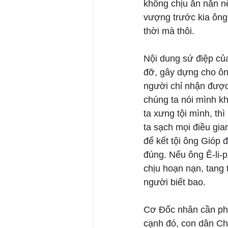
không chịu ăn năn nê
vượng trước kia ông 
thời mà thôi. 
Nội dung sứ điệp củ
đỡ, gây dựng cho ông
người chỉ nhận được 
chúng ta nói mình kh
ta xưng tội mình, thì
ta sạch mọi điều gia
để kết tội ông Gióp 
đúng. Nếu ông Ê-li-
chịu hoạn nạn, tang 
người biết bao. 
Cơ Đốc nhân cần phải
cạnh đó, con dân Ch