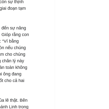
còn sự thịnh 
giai đoạn tạm 
m đến sự nâng 
 Gióp rằng con 
: “Ví bằng 
còn nếu chúng 
làm cho chúng 
 chân lý này 
oàn toàn không 
hi ông đang 
ốt cho cả hai 
a lẽ thật. Bên 
ánh Linh trong 