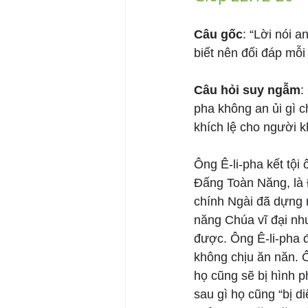
Câu gốc
: “Lời nói 
biết nên đối đáp mỗi 
Câu hỏi suy ngẫm
:
pha không an ủi gì 
khích lệ cho người 
Ông Ê-li-pha kết tội 
Đấng Toàn Năng, là Đấ
chính Ngài đã dựng n
năng Chúa vĩ đại như
được. Ông Ê-li-pha đ
không chịu ăn năn. Ô
họ cũng sẽ bị hình 
sau gì họ cũng “bị di