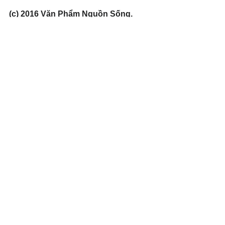
(c) 2016 Văn Phẩm Nguồn Sống. 
Used by permission.
#FaithfulGod
Xem tất cả
Bài đăng gần đây