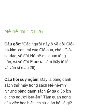
Nê-hê-mi 12:1-26
Câu gốc
: “Các người này ở về đời Giô-
ha-kim, con trai của Giê-sua, cháu Giô-
sa-đác, về đời Nê-hê-mi, quan tổng 
trấn, và về đời E-xơ-ra, làm thầy tế lễ 
và văn sĩ”(câu 26).
Câu hỏi suy ngẫm
: Đây là bảng danh 
sách thứ mấy trong sách Nê-hê-mi? 
Những bảng danh sách ấy đã giúp ích 
gì cho người Ít-ra-ên? Tầm quan trọng 
của việc học biết lịch sử giáo hội là gì?