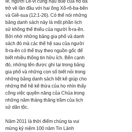
lễ, người Lê-vi cùng hậu duệ của họ đã 
trở về lần đầu với hai ông Xô-rô-ba-bên 
và Giê-sua (12:1-26). Có thể nói những 
bảng danh sách này là một phần lịch 
sử không thể thiếu của người Ít-ra-ên. 
Bởi nhờ những bảng gia phổ và danh 
sách đó mà các thế hệ sau của người
Ít-ra-ên có thể truy theo nguồn gốc để 
biết nhiều thông tin hữu ích. Bên cạnh 
đó, những tên được ghi lại trong bảng 
gia phổ và những con số biết nói trong 
những bảng danh sách liệt kê giúp cho 
những thế hệ kế thừa của họ nhìn thấy 
công việc quyền năng của Chúa trong 
những năm tháng thăng trầm của lịch 
sử dân tộc.
Năm 2011 là thời điểm chúng ta vui 
mừng kỷ niệm 100 năm Tin Lành 