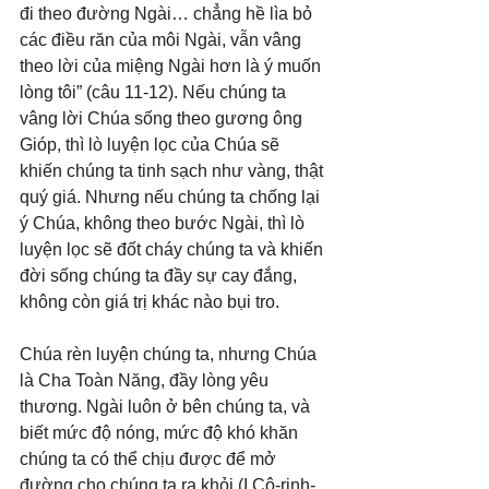
đi theo đường Ngài… chẳng hề lìa bỏ 
các điều răn của môi Ngài, vẫn vâng 
theo lời của miệng Ngài hơn là ý muốn 
lòng tôi” (câu 11-12). Nếu chúng ta 
vâng lời Chúa sống theo gương ông 
Gióp, thì lò luyện lọc của Chúa sẽ 
khiến chúng ta tinh sạch như vàng, thật 
quý giá. Nhưng nếu chúng ta chống lại 
ý Chúa, không theo bước Ngài, thì lò 
luyện lọc sẽ đốt cháy chúng ta và khiến 
đời sống chúng ta đầy sự cay đắng, 
không còn giá trị khác nào bụi tro.
Chúa rèn luyện chúng ta, nhưng Chúa 
là Cha Toàn Năng, đầy lòng yêu 
thương. Ngài luôn ở bên chúng ta, và 
biết mức độ nóng, mức độ khó khăn 
chúng ta có thể chịu được để mở 
đường cho chúng ta ra khỏi (I Cô-rinh-