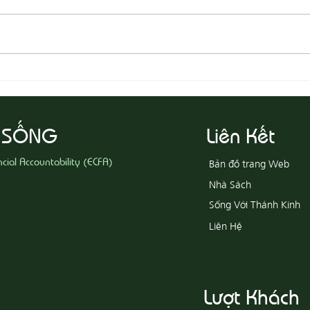
08-05 Thi Hành Sự Công Chính
08-04
Ác
 SỐNG
Liên Kết
ncial Accountability (ECFA)
Bản đồ trang Web
Nhà Sách
Sống Với Thánh Kinh
Liên Hệ
Lượt Khách