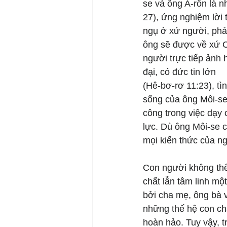
se và ông A-rôn là 
27), ứng nghiệm lời 
ngụ ở xứ người, phải
ông sẽ được về xứ C
người trực tiếp ảnh
đại, có đức tin lớn
(Hê-bơ-rơ 11:23), t
sống của ông Môi-se 
công trong việc dạy
lực. Dù ông Môi-se 
mọi kiến thức của n
Con người không thể 
chất lẫn tâm linh m
bởi cha mẹ, ông bà v
những thế hệ con chá
hoàn hảo. Tuy vậy, t