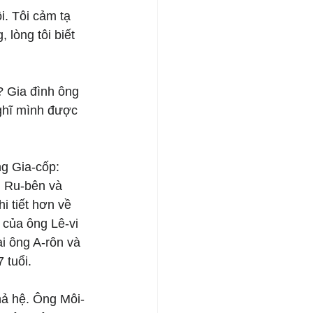
i. Tôi cảm tạ 
 lòng tôi biết 
? Gia đình ông 
ghĩ mình được 
g Gia-cốp: 
g Ru-bên và 
i tiết hơn về 
t của ông Lê-vi 
i ông A-rôn và 
 tuổi.
hả hệ. Ông Môi-