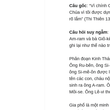
Câu gốc
: “Vì chính 
Chúa vì tôi được dựn
rõ lắm” (Thi Thiên 1
Câu hỏi suy ngẫm
:
Am-ram và bà Giô-k
ghi lại như thế nào 
Phân đoạn Kinh Thán
Ông Ru-bên, ông Si-m
ông Si-mê-ôn được liệ
tên các con, cháu nội
sinh ra ông A-ram. Ô
Môi-se. Ông Lê-vi th
Gia phổ là một minh