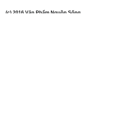
(c) 2016 Văn Phẩm Nguồn Sống. 
Used by permission.
#Fellowship
Xem tất cả
Bài đăng gần đây