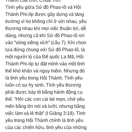
Thánh của Đức Chúa Trời.
Tình yêu giữa Sứ đồ Phao-lô và Hội 
Thánh Phi-líp được gây dựng và tăng 
trưởng vì họ không chỉ ở với nhau, yêu 
thương nhau khi mọi việc thuận lợi, dễ 
dàng, nhưng cả khi Sứ đồ Phao-lô rơi 
vào “vòng xiềng xích” (câu 7). Khi chọn 
lựa đứng chung với Sứ đồ Phao-lô, là 
một người tù của Đế quốc La Mã, Hội 
Thánh Phi-líp tự đặt mình vào một tình 
thế khó khăn và nguy hiểm. Nhưng đó 
là tình yêu trong Hội Thánh. Tình yêu 
luôn có sự hy sinh. Tình yêu thương 
phải được bày tỏ bằng hành động cụ 
thể. “Hỡi các con cái bé mọn, chớ yêu 
mến bằng lời nói và lưỡi, nhưng bằng 
việc làm và lẽ thật” (I Giăng 3:18). Tình 
yêu trong Hội Thánh chính là tình yêu 
của các chiến hữu, tình yêu của những 