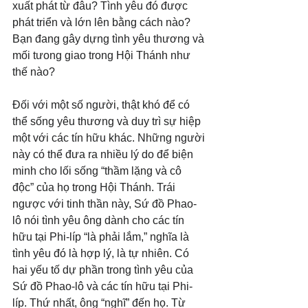
xuất phát từ đâu? Tình yêu đó được 
phát triển và lớn lên bằng cách nào? 
Bạn đang gây dựng tình yêu thương và 
mối tưong giao trong Hội Thánh như 
thế nào?
Đối với một số người, thật khó để có 
thể sống yêu thương và duy trì sự hiệp 
một với các tín hữu khác. Những người 
này có thể đưa ra nhiều lý do để biện 
minh cho lối sống “thầm lặng và cô 
độc” của họ trong Hội Thánh. Trái 
ngược với tinh thần này, Sứ đồ Phao-
lô nói tình yêu ông dành cho các tín 
hữu tại Phi-líp “là phải lắm,” nghĩa là 
tình yêu đó là hợp lý, là tự nhiên. Có 
hai yếu tố dự phần trong tình yêu của 
Sứ đồ Phao-lô và các tín hữu tại Phi-
líp. Thứ nhất, ông “nghĩ” đến họ. Từ 