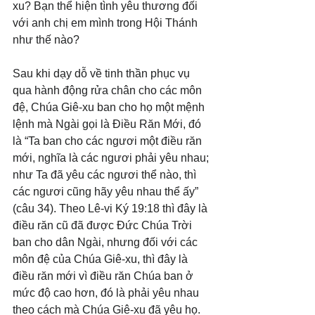
xu? Bạn thể hiện tình yêu thương đối 
với anh chị em mình trong Hội Thánh 
như thế nào?
Sau khi dạy dỗ về tinh thần phục vụ 
qua hành động rửa chân cho các môn 
đệ, Chúa Giê-xu ban cho họ một mệnh 
lệnh mà Ngài gọi là Điều Răn Mới, đó 
là “Ta ban cho các ngươi một điều răn 
mới, nghĩa là các ngươi phải yêu nhau; 
như Ta đã yêu các ngươi thể nào, thì 
các ngươi cũng hãy yêu nhau thể ấy” 
(câu 34). Theo Lê-vi Ký 19:18 thì đây là 
điều răn cũ đã được Đức Chúa Trời 
ban cho dân Ngài, nhưng đối với các 
môn đệ của Chúa Giê-xu, thì đây là 
điều răn mới vì điều răn Chúa ban ở 
mức độ cao hơn, đó là phải yêu nhau 
theo cách mà Chúa Giê-xu đã yêu họ. 