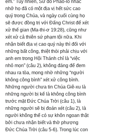
em.” Tuy nhiên, Sứ đồ Phao-lô nhắc 
nhở họ đã có một địa vị hết sức cao 
quý trong Chúa, và ngày cuối cùng họ 
sẽ được đồng trị với Đấng Christ để xét 
xử thế gian (Ma-thi-ơ 19:28), cũng như 
xét xử cả thiên sứ phạm tội nữa. Khi 
nhận biết địa vị cao quý này thì đối với 
những bất công, thiệt thòi phải chịu với 
anh em trong Hội Thánh chỉ là “việc 
nhỏ mọn” (câu 2), không đáng để đem 
nhau ra tòa, mong nhờ những “người 
không công bình” xét xử công bình. 
Những người chưa tin Chúa Giê-xu là 
những người bị kể là không công bình 
trước mặt Đức Chúa Trời (câu 1), là 
những người sẽ bị đoán xét (câu 2), là 
người không thể có sự khôn ngoan thật 
bởi chưa nhận biết và thờ phượng 
Đức Chúa Trời (câu 5-6). Trong lúc con 