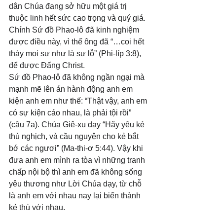
dân Chúa đang sở hữu một giá trị 
thuộc linh hết sức cao trọng và quý giá. 
Chính Sứ đồ Phao-lô đã kinh nghiệm 
được điều này, vì thế ông đã “…coi hết 
thảy mọi sự như là sự lỗ” (Phi-líp 3:8), 
để được Đấng Christ.
Sứ đồ Phao-lô đã không ngần ngại mà 
mạnh mẽ lên án hành động anh em 
kiện anh em như thế: “Thật vậy, anh em 
có sự kiện cáo nhau, là phải tội rồi” 
(câu 7a). Chúa Giê-xu dạy “Hãy yêu kẻ 
thù nghịch, và cầu nguyện cho kẻ bắt 
bớ các ngươi” (Ma-thi-ơ 5:44). Vậy khi 
đưa anh em mình ra tòa vì những tranh 
chấp nội bộ thì anh em đã không sống 
yêu thương như Lời Chúa dạy, từ chỗ 
là anh em với nhau nay lại biến thành 
kẻ thù với nhau.