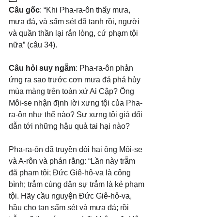
Câu gốc
: “Khi Pha-ra-ôn thấy mưa, 
mưa đá, và sấm sét đã tạnh rồi, người 
và quần thần lại rắn lòng, cứ phạm tội 
nữa” (câu 34).
Câu hỏi suy ngẫm
: Pha-ra-ôn phản 
ứng ra sao trước cơn mưa đá phá hủy 
mùa màng trên toàn xứ Ai Cập? Ông 
Môi-se nhận định lời xưng tội của Pha-
ra-ôn như thế nào? Sự xưng tội giả dối 
dẫn tới những hậu quả tai hại nào?
Pha-ra-ôn đã truyền đòi hai ông Môi-se 
và A-rôn và phán rằng: “Lần này trẫm 
đã phạm tội; Đức Giê-hô-va là công 
bình; trẫm cùng dân sự trẫm là kẻ phạm 
tội. Hãy cầu nguyện Đức Giê-hô-va, 
hầu cho tan sấm sét và mưa đá; rồi 