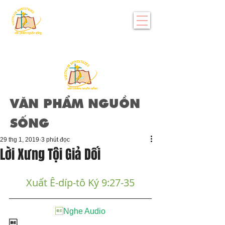
VĂN PHẨM NGUỒN
SỐNG
29 thg 1, 2019
3 phút đọc
Lời Xưng Tội Giả Dối
Xuất Ê-díp-tô Ký 9:27-35

Nghe Audio
