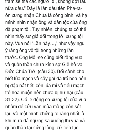
trẫm sẽ tha các ngươi đi, không đợi lâu 
nữa đâu.” Đây là lần đầu tiên Pha-ra-
ôn xưng nhận Chúa là công bình, và hạ 
mình nhìn nhận ông và dân tộc của ông 
đã phạm tội. Tuy nhiên, chúng ta có thể 
nhìn thấy sự giả dối trong lời xưng tội 
này. Vua nói “Lần này…,” như vậy ngụ 
ý rằng ông vô tội trong những lần 
trước. Ông Môi-se cũng biết rằng vua 
và quần thần chưa kính sợ Giê-hô-va 
Đức Chúa Trời (câu 30). Bối cảnh cho 
biết lúa mạch và cây gai đã trổ hoa nên 
bị dập nát hết, còn lúa mì và tiểu mạch 
trổ hoa muộn nên chưa bị hư hại (câu 
31-32). Có lẽ động cơ xưng tội của vua 
nhằm để cứu vãn mùa màng còn sót 
lại. Và một minh chứng rõ ràng nhất là 
khi mưa đá ngưng sa xuống thì vua và 
quần thần lại cứng lòng, cứ tiếp tục 