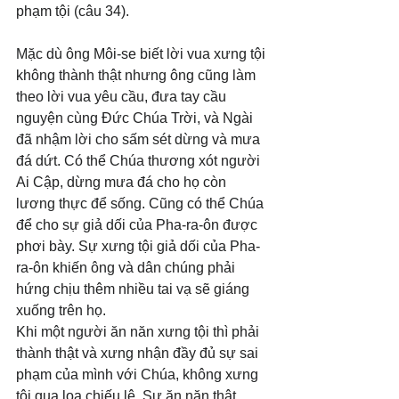
phạm tội (câu 34).
Mặc dù ông Môi-se biết lời vua xưng tội 
không thành thật nhưng ông cũng làm 
theo lời vua yêu cầu, đưa tay cầu 
nguyện cùng Đức Chúa Trời, và Ngài 
đã nhậm lời cho sấm sét dừng và mưa 
đá dứt. Có thể Chúa thương xót người 
Ai Cập, dừng mưa đá cho họ còn 
lương thực để sống. Cũng có thể Chúa 
để cho sự giả dối của Pha-ra-ôn được 
phơi bày. Sự xưng tội giả dối của Pha-
ra-ôn khiến ông và dân chúng phải 
hứng chịu thêm nhiều tai vạ sẽ giáng 
xuống trên họ.
Khi một người ăn năn xưng tội thì phải 
thành thật và xưng nhận đầy đủ sự sai 
phạm của mình với Chúa, không xưng 
tội qua loa chiếu lệ. Sự ăn năn thật 