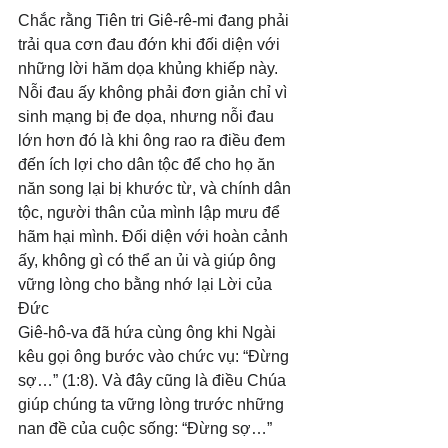
Chắc rằng Tiên tri Giê-rê-mi đang phải 
trải qua cơn đau đớn khi đối diện với 
những lời hăm dọa khủng khiếp này. 
Nỗi đau ấy không phải đơn giản chỉ vì 
sinh mạng bị đe dọa, nhưng nỗi đau 
lớn hơn đó là khi ông rao ra điều đem 
đến ích lợi cho dân tộc để cho họ ăn 
năn song lại bị khước từ, và chính dân 
tộc, người thân của mình lập mưu để 
hãm hại mình. Đối diện với hoàn cảnh 
ấy, không gì có thể an ủi và giúp ông 
vững lòng cho bằng nhớ lại Lời của 
Đức
Giê-hô-va đã hứa cùng ông khi Ngài 
kêu gọi ông bước vào chức vụ: “Đừng 
sợ…” (1:8). Và đây cũng là điều Chúa 
giúp chúng ta vững lòng trước những 
nan đề của cuộc sống: “Đừng sợ…”