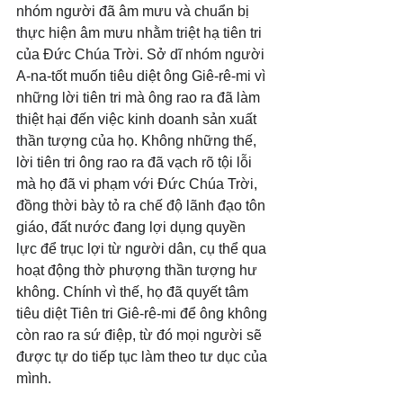
nhóm người đã âm mưu và chuẩn bị 
thực hiện âm mưu nhằm triệt hạ tiên tri 
của Đức Chúa Trời. Sở dĩ nhóm người 
A-na-tốt muốn tiêu diệt ông Giê-rê-mi vì 
những lời tiên tri mà ông rao ra đã làm 
thiệt hại đến việc kinh doanh sản xuất 
thần tượng của họ. Không những thế, 
lời tiên tri ông rao ra đã vạch rõ tội lỗi 
mà họ đã vi phạm với Đức Chúa Trời, 
đồng thời bày tỏ ra chế độ lãnh đạo tôn 
giáo, đất nước đang lợi dụng quyền 
lực để trục lợi từ người dân, cụ thể qua 
hoạt động thờ phượng thần tượng hư 
không. Chính vì thế, họ đã quyết tâm 
tiêu diệt Tiên tri Giê-rê-mi để ông không 
còn rao ra sứ điệp, từ đó mọi người sẽ 
được tự do tiếp tục làm theo tư dục của 
mình.