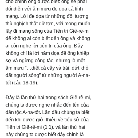
cho chính ông được biết: ông sẽ phải 
đối diện với âm mưu đe dọa cả tính 
mạng. Lời đe dọa từ những đối tượng 
thù nghịch thật dữ tợn, với mong muốn 
lấy đi mạng sống của Tiên tri Giê-rê-mi 
để không ai còn biết đến ông và không 
ai còn nghe lời tiên tri của ông. Đây 
không chỉ là lời hăm dọa để ông khiếp 
sợ và ngừng công tác, nhưng là một 
âm mưu “…diệt cả cây và trái, dứt khỏi 
đất người sống” từ những người A-na-
tốt (câu 18-19).
Đây là lần thứ hai trong sách Giê-rê-mi, 
chúng ta được nghe nhắc đến tên của 
dân tộc A-na-tốt. Lần đầu chúng ta biết 
đến khi được giới thiệu về tiểu sử của 
Tiên tri Giê-rê-mi (1:1), và lần thứ hai 
này chúng ta được biết đây chính là 