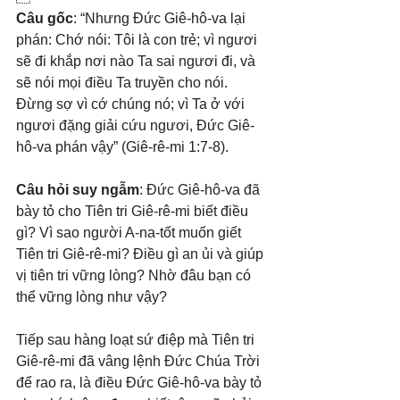
Câu gốc
: “Nhưng Đức Giê-hô-va lại 
phán: Chớ nói: Tôi là con trẻ; vì ngươi 
sẽ đi khắp nơi nào Ta sai ngươi đi, và 
sẽ nói mọi điều Ta truyền cho nói. 
Đừng sợ vì cớ chúng nó; vì Ta ở với 
ngươi đặng giải cứu ngươi, Đức Giê-
hô-va phán vậy” (Giê-rê-mi 1:7-8).
Câu hỏi suy ngẫm
: Đức Giê-hô-va đã 
bày tỏ cho Tiên tri Giê-rê-mi biết điều 
gì? Vì sao người A-na-tốt muốn giết 
Tiên tri Giê-rê-mi? Điều gì an ủi và giúp 
vị tiên tri vững lòng? Nhờ đâu bạn có 
thể vững lòng như vậy?
Tiếp sau hàng loạt sứ điệp mà Tiên tri 
Giê-rê-mi đã vâng lệnh Đức Chúa Trời 
để rao ra, là điều Đức Giê-hô-va bày tỏ 