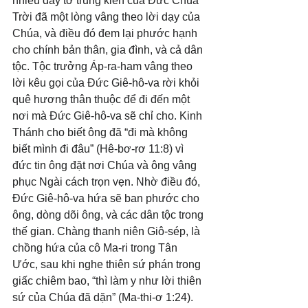
nhiều đầy tớ trung kiên của Đức Chúa 
Trời đã một lòng vâng theo lời dạy của 
Chúa, và điều đó đem lại phước hạnh 
cho chính bản thân, gia đình, và cả dân 
tộc. Tộc trưởng Áp-ra-ham vâng theo 
lời kêu gọi của Đức Giê-hô-va rời khỏi 
quê hương thân thuộc để đi đến một 
nơi mà Đức Giê-hô-va sẽ chỉ cho. Kinh 
Thánh cho biết ông đã “đi mà không 
biết mình đi đâu” (Hê-bơ-rơ 11:8) vì 
đức tin ông đặt nơi Chúa và ông vâng 
phục Ngài cách trọn vẹn. Nhờ điều đó, 
Đức Giê-hô-va hứa sẽ ban phước cho 
ông, dòng dõi ông, và các dân tộc trong 
thế gian. Chàng thanh niên Giô-sép, là 
chồng hứa của cô Ma-ri trong Tân 
Ước, sau khi nghe thiên sứ phán trong 
giấc chiêm bao, “thì làm y như lời thiên 
sứ của Chúa đã dặn” (Ma-thi-ơ 1:24). 