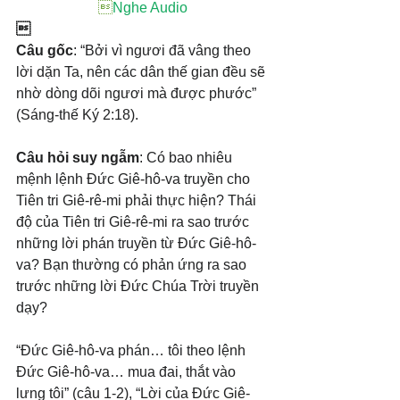

Nghe Audio

Câu gốc
: “Bởi vì ngươi đã vâng theo 
lời dặn Ta, nên các dân thế gian đều sẽ 
nhờ dòng dõi ngươi mà được phước” 
(Sáng-thế Ký 2:18).
Câu hỏi suy ngẫm
: Có bao nhiêu 
mệnh lệnh Đức Giê-hô-va truyền cho 
Tiên tri Giê-rê-mi phải thực hiện? Thái 
độ của Tiên tri Giê-rê-mi ra sao trước 
những lời phán truyền từ Đức Giê-hô-
va? Bạn thường có phản ứng ra sao 
trước những lời Đức Chúa Trời truyền 
dạy?
“Đức Giê-hô-va phán… tôi theo lệnh 
Đức Giê-hô-va… mua đai, thắt vào 
lưng tôi” (câu 1-2), “Lời của Đức Giê-