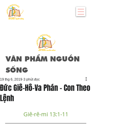
VĂN PHẨM NGUỒN
SỐNG
19 thg 6, 2019
3 phút đọc
Đức Giê-Hô-Va Phán - Con Theo
Lệnh
Giê-rê-mi 13:1-11