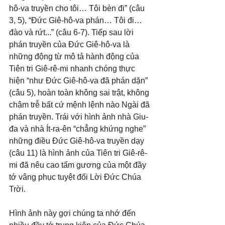
hô-va truyền cho tôi… Tôi bèn đi” (câu 
3, 5), “Đức Giê-hô-va phán… Tôi đi… 
đào và rứt...” (câu 6-7). Tiếp sau lời 
phán truyền của Đức Giê-hô-va là 
những động từ mô tả hành động của 
Tiên tri Giê-rê-mi nhanh chóng thực 
hiện “như Đức Giê-hô-va đã phán dặn” 
(câu 5), hoàn toàn không sai trật, không 
chậm trễ bất cứ mệnh lệnh nào Ngài đã 
phán truyền. Trái với hình ảnh nhà Giu-
đa và nhà Ít-ra-ên “chẳng khứng nghe” 
những điều Đức Giê-hô-va truyền dạy 
(câu 11) là hình ảnh của Tiên tri Giê-rê-
mi đã nêu cao tấm gương của một đầy 
tớ vâng phục tuyệt đối Lời Đức Chúa 
Trời.
Hình ảnh này gợi chúng ta nhớ đến 