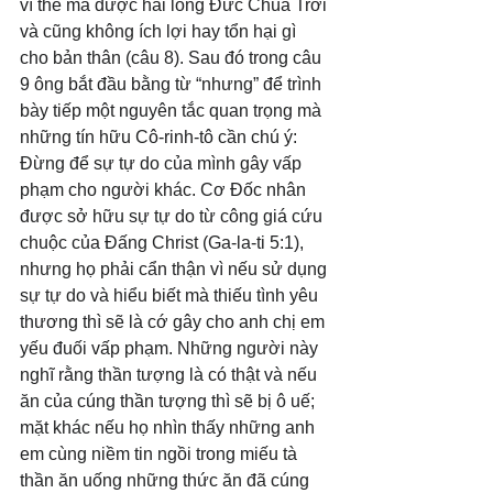
vì thế mà được hài lòng Đức Chúa Trời 
và cũng không ích lợi hay tổn hại gì 
cho bản thân (câu 8). Sau đó trong câu 
9 ông bắt đầu bằng từ “nhưng” để trình 
bày tiếp một nguyên tắc quan trọng mà 
những tín hữu Cô-rinh-tô cần chú ý: 
Đừng để sự tự do của mình gây vấp 
phạm cho người khác. Cơ Đốc nhân 
được sở hữu sự tự do từ công giá cứu 
chuộc của Đấng Christ (Ga-la-ti 5:1), 
nhưng họ phải cẩn thận vì nếu sử dụng 
sự tự do và hiểu biết mà thiếu tình yêu 
thương thì sẽ là cớ gây cho anh chị em 
yếu đuối vấp phạm. Những người này 
nghĩ rằng thần tượng là có thật và nếu 
ăn của cúng thần tượng thì sẽ bị ô uế; 
mặt khác nếu họ nhìn thấy những anh 
em cùng niềm tin ngồi trong miếu tà 
thần ăn uống những thức ăn đã cúng 