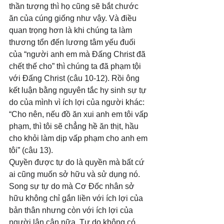
thần tượng thì họ cũng sẽ bắt chước 
ăn của cúng giống như vậy. Và điều 
quan trọng hơn là khi chúng ta làm 
thương tổn đến lương tâm yếu đuối 
của “người anh em mà Đấng Christ đã 
chết thế cho” thì chúng ta đã phạm tội 
với Đấng Christ (câu 10-12). Rồi ông 
kết luận bằng nguyên tắc hy sinh sự tự 
do của mình vì ích lợi của người khác: 
“Cho nên, nếu đồ ăn xui anh em tôi vấp 
phạm, thì tôi sẽ chẳng hề ăn thịt, hầu 
cho khỏi làm dịp vấp phạm cho anh em 
tôi” (câu 13).
Quyền được tự do là quyền mà bất cứ 
ai cũng muốn sở hữu và sử dụng nó. 
Song sự tự do mà Cơ Đốc nhân sở 
hữu không chỉ gắn liền với ích lợi của 
bản thân nhưng còn với ích lợi của 
người lân cận nữa. Tự do không có 