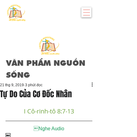
VĂN PHẨM NGUỒN
SỐNG
21 thg 9, 2019
3 phút đọc
Tự Do Của Cơ Đốc Nhân
I Cô-rinh-tô 8:7-13
Nghe Audio
