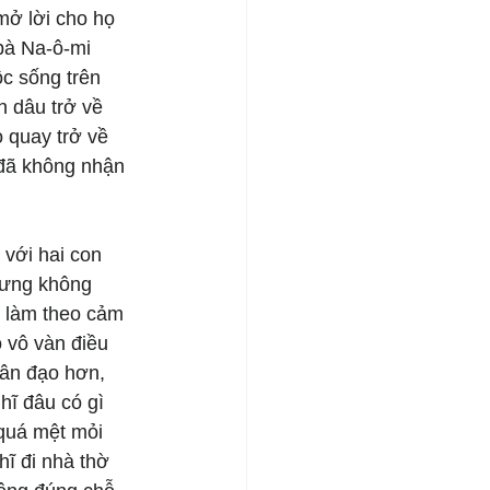
mở lời cho họ 
bà Na-ô-mi 
c sống trên 
n dâu trở về 
 quay trở về 
đã không nhận 
với hai con 
nhưng không 
c làm theo cảm 
 vô vàn điều 
hân đạo hơn, 
hĩ đâu có gì 
quá mệt mỏi 
ĩ đi nhà thờ 