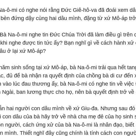
 Na-ô-mi có nghe nói rằng Đức Giê-hô-va đã đoái xem dâ
 bèn đứng dậy cùng hai dâu mình, đặng từ xứ Mô-áp trở 
 Bà Na-ô-mi nghe tin Đức Chúa Trời đã làm điều gì trên
 khi nghe được tin tức ấy? Bạn nghĩ gì về cách hành xử
dâu ở lại xứ Mô-áp?
ăm sinh sống tại xứ Mô-áp, bà Na-ô-mi trải qua hết tan
c, đủ để bà nhận ra quyết định của chồng bà di cư đến
h vào lúc đau thương ấy, bà Na-ô-mi có nghe tin về việc
 Ngài, ban lương thực cho họ, nên bà quyết định trở về
ẫn hai người con dâu mình về xứ Giu-đa. Nhưng sau đó 
i con dâu của bà hãy trở về nhà cha mẹ đẻ của họ sinh s
n người, cách ứng xử của bà Na-ô-mi là nhân đạo, biết 
n mình. Thiết nghĩ đây cũng chính là tính cách con ngư