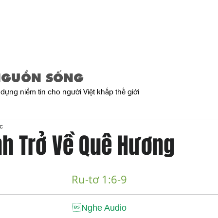
Trang Chủ
Giới Thiệu
Sản Phẩ
NGUỒN SỐNG
dựng niềm tin cho người Việt khắp thế giới
c
nh Trở Về Quê Hương
Ru-tơ 1:6-9
Nghe Audio