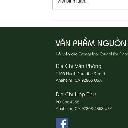
Viết bình luận...
08-09 Sống Công Chính
VĂN PHẨM NGUỒN
Hội viên của
Evangelical Council for Fina
Địa Chỉ Văn Phòng
1100 North Paradise Street
Anaheim, CA 92806 USA
Địa Chỉ Hộp Thư
PO Box 4568
Anaheim, CA 92803-4568 USA