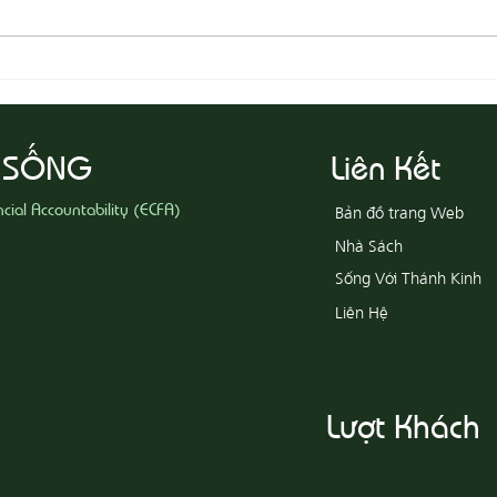
08-07 Nhân Từ Và Chân Thật
08-0
Khổ
 SỐNG
Liên Kết
ncial Accountability (ECFA)
Bản đồ trang Web
Nhà Sách
Sống Với Thánh Kinh
Liên Hệ
Lượt Khách