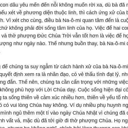
 con dâu yêu mến đến nỗi không muốn rời xa, dù bà đã 
ếu xét về phương diện thuộc linh, thì cách ứng xử của 
. Vì xét cho cùng, điều bà Na-ô-mi quan tâm đến là cuộ
chứ không phải đời sống tâm linh của họ. Việc để hai co
 và thờ phượng Đức Chúa Trời vẫn tốt hơn là việc để họ
tượng như ngày nào. Thế nhưng buồn thay, bà Na-ô-mi 
.
g để chúng ta suy ngẫm từ cách hành xử của bà Na-ô-mi 
quyết định xem ra là nhân đạo, có vẻ thấu tình đạt lý, 
úng đắn. Thế nên, chúng ta cần cẩn trọng với những việ
 không phù hợp với Lời Chúa dạy. Cuộc sống hiện đại có
 ta sống thiên về cảm xúc nhiều hơn, thiên về yếu tố n
ó có vui lòng Chúa hay không. Ví dụ nhiều phụ huynh ng
 mình ngủ thêm một tí vào ngày Chúa Nhật vì chúng đã 
h vất vả, mặc dù đã tới giờ đi thờ phượng Chúa. Họ ngh