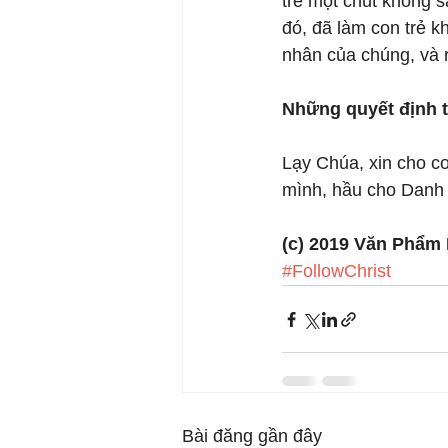
trễ một chút không 
đó, đã làm con trẻ k
nhân của chúng, và 
Những quyết định 
Lạy Chúa, xin cho c
mình, hầu cho Danh 
(c) 2019 Văn Phẩm
#FollowChrist
Bài đăng gần đây