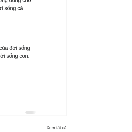
hông đúng chỗ 
ời sống cá 
của đời sống 
ời sống con.
Xem tất cả