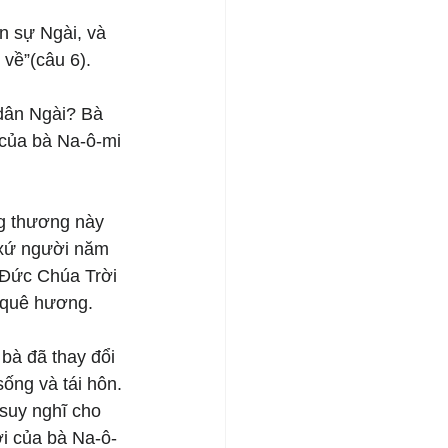
n sự Ngài, và 
về”(câu 6).
 dân Ngài? Bà 
 của bà Na-ô-mi 
g thương này 
 xứ người năm 
 Đức Chúa Trời 
 quê hương. 
bà đã thay đổi 
ống và tái hôn.
suy nghĩ cho 
ời của bà Na-ô-