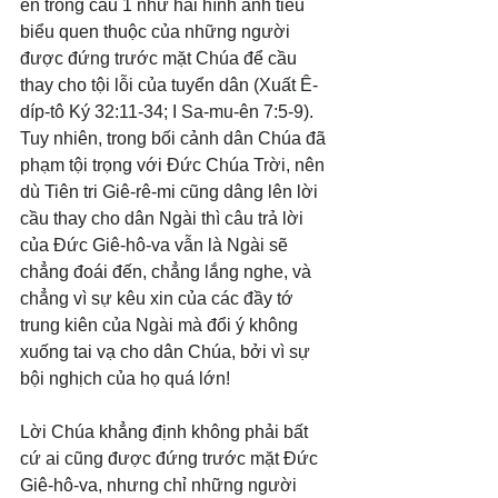
ên trong câu 1 như hai hình ảnh tiêu 
biểu quen thuộc của những người 
được đứng trước mặt Chúa để cầu 
thay cho tội lỗi của tuyển dân (Xuất Ê-
díp-tô Ký 32:11-34; I Sa-mu-ên 7:5-9). 
Tuy nhiên, trong bối cảnh dân Chúa đã 
phạm tội trọng với Đức Chúa Trời, nên 
dù Tiên tri Giê-rê-mi cũng dâng lên lời 
cầu thay cho dân Ngài thì câu trả lời 
của Đức Giê-hô-va vẫn là Ngài sẽ 
chẳng đoái đến, chẳng lắng nghe, và 
chẳng vì sự kêu xin của các đầy tớ 
trung kiên của Ngài mà đổi ý không 
xuống tai vạ cho dân Chúa, bởi vì sự 
bội nghịch của họ quá lớn!
Lời Chúa khẳng định không phải bất 
cứ ai cũng được đứng trước mặt Đức 
Giê-hô-va, nhưng chỉ những người 