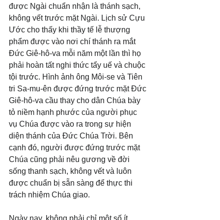
được Ngài chuẩn nhận là thánh sạch, 
không vết trước mặt Ngài. Lịch sử Cựu 
Ước cho thấy khi thầy tế lễ thượng 
phẩm được vào nơi chí thánh ra mắt 
Đức Giê-hô-va mỗi năm một lần thì họ 
phải hoàn tất nghi thức tẩy uế và chuộc 
tội trước. Hình ảnh ông Môi-se và Tiên 
tri Sa-mu-ên được đứng trước mặt Đức 
Giê-hô-va cầu thay cho dân Chúa bày 
tỏ niềm hạnh phước của người phục 
vụ Chúa được vào ra trong sự hiện 
diện thánh của Đức Chúa Trời. Bên 
cạnh đó, người được đứng trước mặt 
Chúa cũng phải nêu gương về đời 
sống thanh sạch, không vết và luôn 
được chuẩn bị sẵn sàng để thực thi 
trách nhiệm Chúa giao.
Ngày nay, không phải chỉ một số ít 