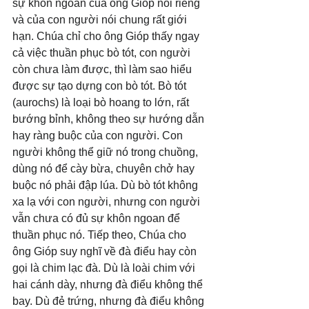
sự khôn ngoan của ông Gióp nói riêng 
và của con người nói chung rất giới 
hạn. Chúa chỉ cho ông Gióp thấy ngay 
cả việc thuần phục bò tót, con người 
còn chưa làm được, thì làm sao hiểu 
được sự tạo dựng con bò tót. Bò tót 
(aurochs) là loại bò hoang to lớn, rất 
bướng bỉnh, không theo sự hướng dẫn 
hay ràng buộc của con người. Con 
người không thể giữ nó trong chuồng, 
dùng nó để cày bừa, chuyên chở hay 
buộc nó phải đập lúa. Dù bò tót không 
xa lạ với con người, nhưng con người 
vẫn chưa có đủ sự khôn ngoan để 
thuần phục nó. Tiếp theo, Chúa cho 
ông Gióp suy nghĩ về đà điểu hay còn 
gọi là chim lạc đà. Dù là loài chim với 
hai cánh dày, nhưng đà điểu không thể 
bay. Dù đẻ trứng, nhưng đà điểu không 