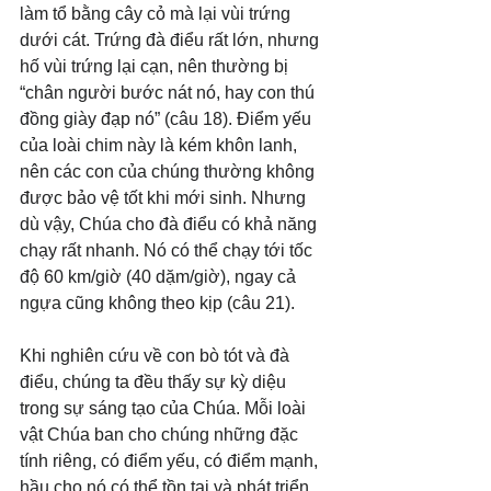
làm tổ bằng cây cỏ mà lại vùi trứng 
dưới cát. Trứng đà điểu rất lớn, nhưng 
hố vùi trứng lại cạn, nên thường bị 
“chân người bước nát nó, hay con thú 
đồng giày đạp nó” (câu 18). Điểm yếu 
của loài chim này là kém khôn lanh, 
nên các con của chúng thường không 
được bảo vệ tốt khi mới sinh. Nhưng 
dù vậy, Chúa cho đà điểu có khả năng 
chạy rất nhanh. Nó có thể chạy tới tốc 
độ 60 km/giờ (40 dặm/giờ), ngay cả 
ngựa cũng không theo kịp (câu 21).
Khi nghiên cứu về con bò tót và đà 
điểu, chúng ta đều thấy sự kỳ diệu 
trong sự sáng tạo của Chúa. Mỗi loài 
vật Chúa ban cho chúng những đặc 
tính riêng, có điểm yếu, có điểm mạnh, 
hầu cho nó có thể tồn tại và phát triển 