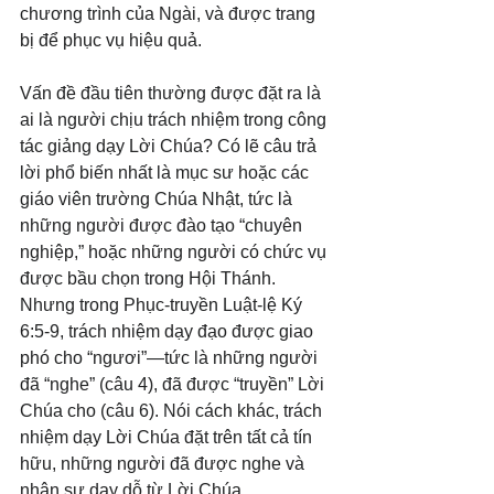
chương trình của Ngài, và được trang 
bị để phục vụ hiệu quả.
Vấn đề đầu tiên thường được đặt ra là 
ai là người chịu trách nhiệm trong công 
tác giảng dạy Lời Chúa? Có lẽ câu trả 
lời phổ biến nhất là mục sư hoặc các 
giáo viên trường Chúa Nhật, tức là 
những người được đào tạo “chuyên 
nghiệp,” hoặc những người có chức vụ 
được bầu chọn trong Hội Thánh. 
Nhưng trong Phục-truyền Luật-lệ Ký 
6:5-9, trách nhiệm dạy đạo được giao 
phó cho “ngươi”—tức là những người 
đã “nghe” (câu 4), đã được “truyền” Lời 
Chúa cho (câu 6). Nói cách khác, trách 
nhiệm dạy Lời Chúa đặt trên tất cả tín 
hữu, những người đã được nghe và 
nhận sự dạy dỗ từ Lời Chúa.