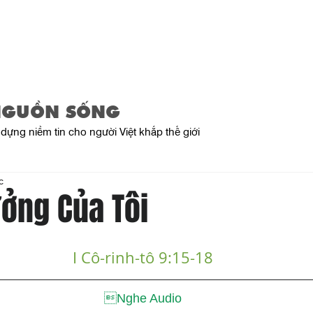
Trang Chủ
Giới Thiệu
Sản Phẩ
NGUỒN SỐNG
dựng niềm tin cho người Việt khắp thế giới
c
ởng Của Tôi
I Cô-rinh-tô 9:15-18
Nghe Audio