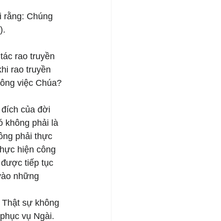
ói rằng: Chúng 
).
tác rao truyền 
i rao truyền 
công việc Chúa?
 đích của đời 
ó không phải là 
ông phải thực 
thực hiện công 
được tiếp tục 
vào những 
 Thật sự không 
phục vụ Ngài. 