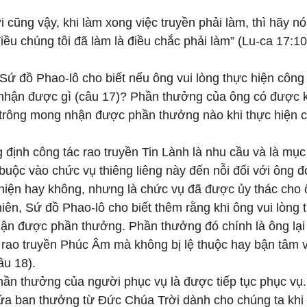
i cũng vậy, khi làm xong việc truyền phải làm, thì hãy n
 điều chúng tôi đã làm là điều chắc phải làm” (Lu-ca 17:10
 Sứ đồ Phao-lô cho biết nếu ông vui lòng thực hiện công 
nhận được gì (câu 17)? Phần thưởng của ông có được kh
trông mong nhận được phần thưởng nào khi thực hiện 
định công tác rao truyền Tin Lành là nhu cầu và là mục
buộc vào chức vụ thiêng liêng này đến nỗi đối với ông đ
hiện hay không, nhưng là chức vụ đã được ủy thác cho 
hiên, Sứ đồ Phao-lô cho biết thêm rằng khi ông vui lòng 
hận được phần thưởng. Phần thưởng đó chính là ông lại 
 rao truyền Phúc Âm mà không bị lệ thuộc hay bận tâm 
âu 18).
hần thưởng của người phục vụ là được tiếp tục phục vụ.
hứa ban thưởng từ Đức Chúa Trời dành cho chúng ta khi 