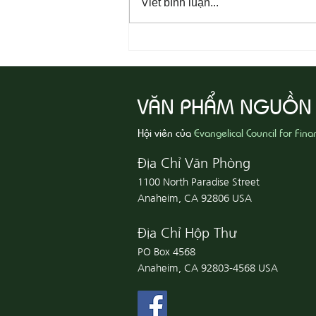
Viết bình luận...
08-07 Nhân Từ Và Chân Thật
VĂN PHẨM NGUỒN
Hội viên của
Evangelical Council for Fina
Địa Chỉ Văn Phòng
1100 North Paradise Street
Anaheim, CA 92806 USA
Địa Chỉ Hộp Thư
PO Box 4568
Anaheim, CA 92803-4568 USA