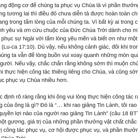
ằng động cơ để chúng ta phục vụ Chúa là vì phần thưởng
ng tương lai thì điều đó chưa diễn tả được hoàn toàn c
g trong tấm lòng của mỗi chúng ta. Vì bất kỳ ai trong c
nh yêu và ơn cứu chuộc của Đức Chúa Trời dành cho mì
 phục sự Ngài với tấm lòng yêu mến và biết ơn như một 
 (Lu-ca 17:10). Dù vậy, nếu không cảnh giác, đôi khi tr
húng ta vẫn để lòng buồn vui xoay quanh những món quà
người. Nếu vậy, chắc chắn rằng không sớm thì muộn chú
hi thực hiện công tác thiêng liêng cho Chúa, và cũng s
tục phục vụ Chúa nhiều hơn.
 định rõ ràng rằng khi ông vui lòng thực hiện công tác r
 của ông là gì? Đó là “… khi rao giảng Tin Lành, tôi rao
 quyền lợi nào của người rao giảng Tin Lành” (câu 18 B
một gương, giá trị của những phần thưởng vật chất chắc
trị công tác phục vụ, cơ hội được phục vụ, và phần thưở