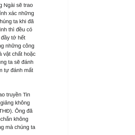
 Ngài sẽ trao 
hính xác những 
húng ta khi đã 
nh thì đều có 
đầy tớ hết 
ong những công 
 vật chất hoặc 
ng ta sẽ đánh 
ớm tự đánh mất 
ao truyền Tin 
 giảng không 
TTHĐ). Ông đã 
 chắn không 
ng mà chúng ta 