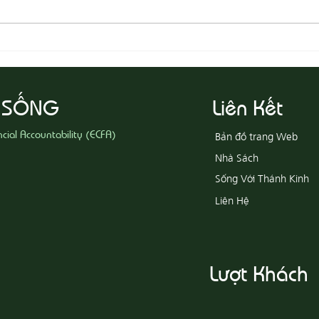
08-05
08-06 Yêu Thương Người Nghèo
Khổ
 SỐNG
Liên Kết
ncial Accountability (ECFA)
Bản đồ trang Web
Nhà Sách
Sống Với Thánh Kinh
Liên Hệ
Lượt Khách