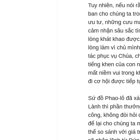
Tuy nhiên, nếu nói r
ban cho chúng ta tro
ưu tư, những cưu man
cảm nhận sâu sắc tì
lòng khát khao được
lòng làm vì chủ mình
tác phục vụ Chúa, c
tiếng khen của con 
mất niềm vui trong k
đi cơ hội được tiếp 
Sứ đồ Phao-lô đã xác
Lành thì phần thưởng
công, không đòi hỏi
để lại cho chúng ta 
thể so sánh với giá 