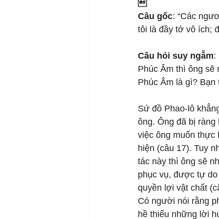

Câu gốc
: “Các ngươ
tôi là đầy tớ vô ích;
Câu hỏi suy ngẫm
:
Phúc Âm thì ông sẽ 
Phúc Âm là gì? Bạn 
Sứ đồ Phao-lô khẳng 
ông. Ông đã bị ràng 
việc ông muốn thực 
hiện (câu 17). Tuy n
tác này thì ông sẽ n
phục vụ, được tự do
quyền lợi vật chất (c
Có người nói rằng p
hề thiếu những lời 