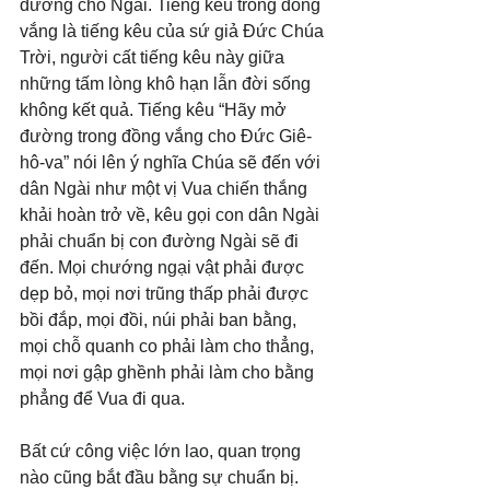
đường cho Ngài. Tiếng kêu trong đồng 
vắng là tiếng kêu của sứ giả Đức Chúa 
Trời, người cất tiếng kêu này giữa 
những tấm lòng khô hạn lẫn đời sống 
không kết quả. Tiếng kêu “Hãy mở 
đường trong đồng vắng cho Đức Giê-
hô-va” nói lên ý nghĩa Chúa sẽ đến với 
dân Ngài như một vị Vua chiến thắng 
khải hoàn trở về, kêu gọi con dân Ngài 
phải chuẩn bị con đường Ngài sẽ đi 
đến. Mọi chướng ngại vật phải được 
dẹp bỏ, mọi nơi trũng thấp phải được 
bồi đắp, mọi đồi, núi phải ban bằng, 
mọi chỗ quanh co phải làm cho thẳng, 
mọi nơi gập ghềnh phải làm cho bằng 
phẳng để Vua đi qua. 
Bất cứ công việc lớn lao, quan trọng 
nào cũng bắt đầu bằng sự chuẩn bị. 