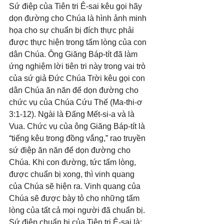
Sứ điệp của Tiên tri Ê-sai kêu gọi hãy 
dọn đường cho Chúa là hình ảnh minh 
họa cho sự chuẩn bị đích thực phải 
được thực hiện trong tấm lòng của con 
dân Chúa. Ông Giăng Báp-tít đã làm 
ứng nghiệm lời tiên tri này trong vai trò 
của sứ giả Đức Chúa Trời kêu gọi con 
dân Chúa ăn năn để dọn đường cho 
chức vụ của Chúa Cứu Thế (Ma-thi-ơ 
3:1-12). Ngài là Đấng Mết-si-a và là 
Vua. Chức vụ của ông Giăng Báp-tít là 
“tiếng kêu trong đồng vắng,” rao truyền 
sứ điệp ăn năn để dọn đường cho 
Chúa. Khi con đường, tức tấm lòng, 
được chuẩn bị xong, thì vinh quang 
của Chúa sẽ hiện ra. Vinh quang của 
Chúa sẽ được bày tỏ cho những tấm 
lòng của tất cả mọi người đã chuẩn bị. 
Sứ điệp chuẩn bị của Tiên tri Ê-sai là: 