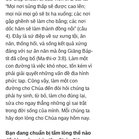
“Mọi nơi sủng thấp sẽ được cao lên; 
mọi núi mọi gò sẽ bị hạ xuống; các nơi 
gập ghềnh sẽ làm cho bằng; các nơi 
dốc hãm sẽ làm thành đồng nội” (câu 
4). Đây là sứ điệp về sự xưng tội, ăn 
năn, thống hối, và sống kết quả xứng 
đáng với sự ăn năn mà ông Giăng Báp-
tít đã công bố (Ma-thi-ơ 3:8). Làm một 
con đường là việc khó nhọc, tốn kém vì 
phải giải quyết những vấn đề địa hình 
phức tạp. Cũng vậy, làm một con 
đường cho Chúa đến đòi hỏi chúng ta 
phải hy sinh, từ bỏ, làm cho đúng lại, 
sửa cho ngay thẳng những gì sai trật 
trong đời sống của mình. Mỗi chúng ta 
hãy dọn lòng cho Chúa ngay hôm nay.
Bạn đang chuẩn bị tấm lòng thế nào 