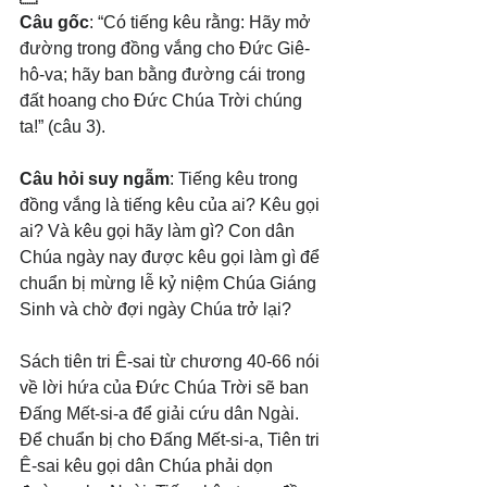
Câu gốc
: “Có tiếng kêu rằng: Hãy mở 
đường trong đồng vắng cho Đức Giê-
hô-va; hãy ban bằng đường cái trong 
đất hoang cho Đức Chúa Trời chúng 
ta!” (câu 3). 
Câu hỏi suy ngẫm
: Tiếng kêu trong 
đồng vắng là tiếng kêu của ai? Kêu gọi 
ai? Và kêu gọi hãy làm gì? Con dân 
Chúa ngày nay được kêu gọi làm gì để 
chuẩn bị mừng lễ kỷ niệm Chúa Giáng 
Sinh và chờ đợi ngày Chúa trở lại? 
Sách tiên tri Ê-sai từ chương 40-66 nói 
về lời hứa của Đức Chúa Trời sẽ ban 
Đấng Mết-si-a để giải cứu dân Ngài. 
Để chuẩn bị cho Đấng Mết-si-a, Tiên tri 
Ê-sai kêu gọi dân Chúa phải dọn 