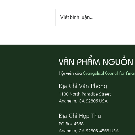
Viết bình luận...
08-07 Nhân Từ Và Chân Thật
VĂN PHẨM NGUỒN
Hội viên của
Evangelical Council for Fina
Địa Chỉ Văn Phòng
1100 North Paradise Street
Anaheim, CA 92806 USA
Địa Chỉ Hộp Thư
PO Box 4568
Anaheim, CA 92803-4568 USA