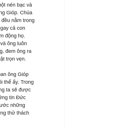
một nén bạc và 
ông Gióp. Chúa 
 đều nằm trong 
gay cả con 
m động họ. 
và ông luôn 
ng, đem ông ra 
t trọn vẹn.
an ông Gióp 
i thể ấy. Trong 
ng ta sẽ được 
ững tin Đức 
trước những 
ng thử thách 