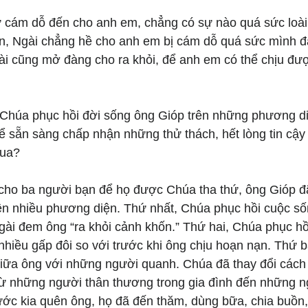
 cám dỗ đến cho anh em, chẳng có sự nào quá sức loài
tín, Ngài chẳng hề cho anh em bị cám dỗ quá sức mình 
i cũng mở đàng cho ra khỏi, để anh em có thể chịu được
 Chúa phục hồi đời sống ông Gióp trên những phương d
ể sẵn sàng chấp nhận những thử thách, hết lòng tin cậy
qua?
cho ba người bạn để họ được Chúa tha thứ, ông Gióp 
rên nhiều phương diện. Thứ nhất, Chúa phục hồi cuộc s
gài đem ông “ra khỏi cảnh khốn.” Thứ hai, Chúa phục hồi
nhiều gấp đôi so với trước khi ông chịu hoạn nạn. Thứ 
giữa ông với những người quanh. Chúa đã thay đổi cách
Từ những người thân thương trong gia đình đến những n
ớc kia quên ông, họ đã đến thăm, dùng bữa, chia buồn, 