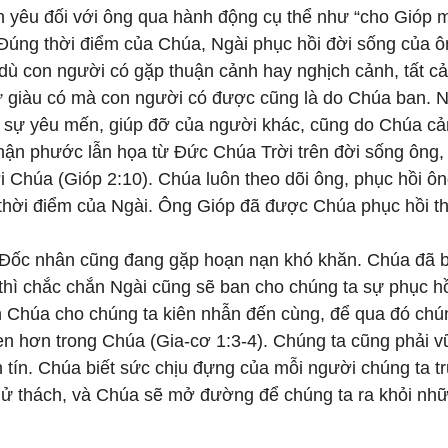
nh yêu đối với ông qua hành động cụ thể như “cho Gióp 
 Đúng thời điểm của Chúa, Ngài phục hồi đời sống của 
dù con người có gặp thuận cảnh hay nghịch cảnh, tất cả
 giàu có mà con người có được cũng là do Chúa ban. N
sự yêu mến, giúp đỡ của người khác, cũng do Chúa cả
ận phước lẫn họa từ Đức Chúa Trời trên đời sống ông, 
i Chúa (Gióp 2:10). Chúa luôn theo dõi ông, phục hồi ô
thời điểm của Ngài. Ông Gióp đã được Chúa phục hồi thậ
 Đốc nhân cũng đang gặp hoạn nạn khó khăn. Chúa đã b
thì chắc chắn Ngài cũng sẽ ban cho chúng ta sự phục hồ
n Chúa cho chúng ta kiên nhẫn đến cùng, để qua đó chú
ẹn hơn trong Chúa (Gia-cơ 1:3-4). Chúng ta cũng phải v
h tín. Chúa biết sức chịu đựng của mỗi người chúng ta 
hử thách, và Chúa sẽ mở đường để chúng ta ra khỏi nhữ