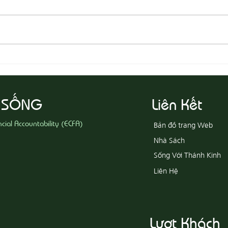
08-05
08-06 Yêu Thương Người Nghèo
Khổ
 SỐNG
Liên Kết
ncial Accountability (ECFA)
Bản đồ trang Web
Nhà Sách
Sống Với Thánh Kinh
Liên Hệ
Lượt Khách