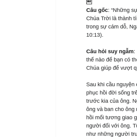

Câu gốc
: “Những sự
Chúa Trời là thành 
trong sự cám dỗ, Ngà
10:13).
Câu hỏi suy ngẫm
:
thế nào để bạn có th
Chúa giúp để vượt 
Sau khi cầu nguyện 
phục hồi đời sống t
trước kia của ông. N
ông và ban cho ông 
hồi mối tương giao 
người đối với ông. 
như những người trư