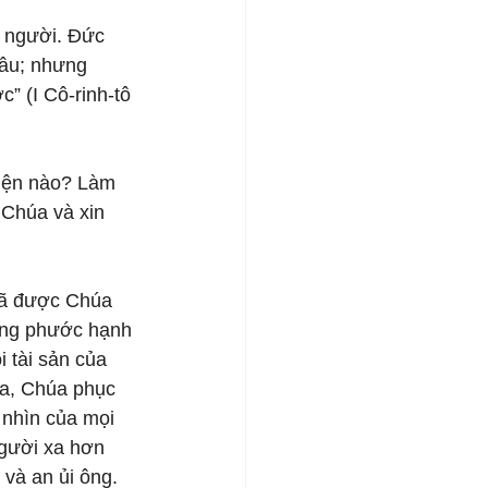
 người. Đức 
đâu; nhưng 
” (I Cô-rinh-tô 
iện nào? Làm 
 Chúa và xin 
đã được Chúa 
ống phước hạnh 
 tài sản của 
ba, Chúa phục 
 nhìn của mọi 
gười xa hơn 
và an ủi ông. 