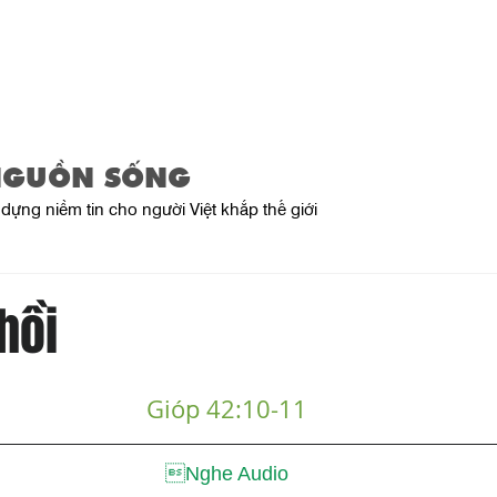
Trang Chủ
Giới Thiệu
Sản Phẩ
NGUỒN SỐNG
dựng niềm tin cho người Việt khắp thế giới
hồi
Gióp 42:10-11

Nghe Audio