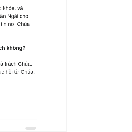
c khỏe, và 
hân Ngài cho 
 tin nơi Chúa 
ách không?
và trách Chúa. 
ục hồi từ Chúa.