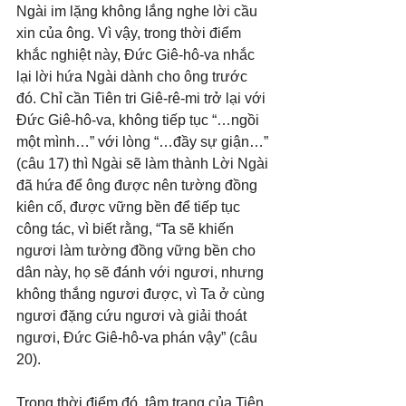
Ngài im lặng không lắng nghe lời cầu 
xin của ông. Vì vậy, trong thời điểm 
khắc nghiệt này, Đức Giê-hô-va nhắc 
lại lời hứa Ngài dành cho ông trước 
đó. Chỉ cần Tiên tri Giê-rê-mi trở lại với 
Đức Giê-hô-va, không tiếp tục “…ngồi 
một mình…” với lòng “…đầy sự giận…” 
(câu 17) thì Ngài sẽ làm thành Lời Ngài 
đã hứa để ông được nên tường đồng 
kiên cố, được vững bền để tiếp tục 
công tác, vì biết rằng, “Ta sẽ khiến 
ngươi làm tường đồng vững bền cho 
dân này, họ sẽ đánh với ngươi, nhưng 
không thắng ngươi được, vì Ta ở cùng 
ngươi đặng cứu ngươi và giải thoát 
ngươi, Đức Giê-hô-va phán vậy” (câu 
20).
Trong thời điểm đó, tâm trạng của Tiên 