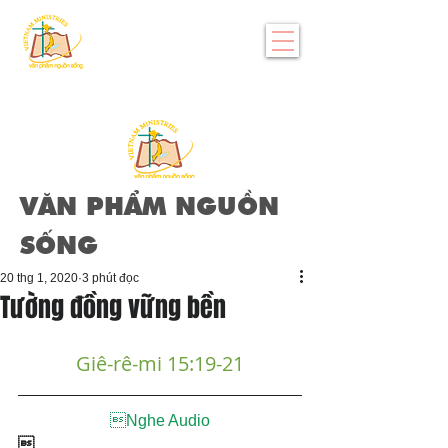
VĂN PHẨM NGUỒN
SỐNG
20 thg 1, 2020
3 phút đọc
Tường đồng vững bền
Giê-rê-mi 15:19-21

Nghe Audio
