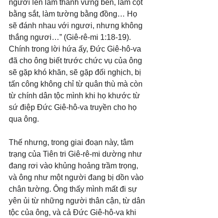
ngươi lên làm thành vững bền, làm cột 
bằng sắt, làm tường bằng đồng… Họ 
sẽ đánh nhau với ngươi, nhưng không 
thắng ngươi…” (Giê-rê-mi 1:18-19). 
Chính trong lời hứa ấy, Đức Giê-hô-va 
đã cho ông biết trước chức vụ của ông 
sẽ gặp khó khăn, sẽ gặp đối nghịch, bị 
tấn công không chỉ từ quân thù mà còn 
từ chính dân tộc mình khi họ khước từ 
sứ điệp Đức Giê-hô-va truyền cho họ 
qua ông.
Thế nhưng, trong giai đoạn này, tâm 
trạng của Tiên tri Giê-rê-mi dường như 
đang rơi vào khủng hoảng trầm trọng, 
và ông như một người đang bị dồn vào 
chân tường. Ông thấy mình mất đi sự 
yên ủi từ những người thân cận, từ dân 
tộc của ông, và cả Đức Giê-hô-va khi 