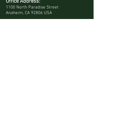
Office Address:
1100 North Paradise Street
Anaheim, CA 92806 USA
Mailing Address:
PO Box 4568
Anaheim, CA 92803-4568 USA
Quick Links
Site Map
Bookstore
Daily Devotionals
Contact Us