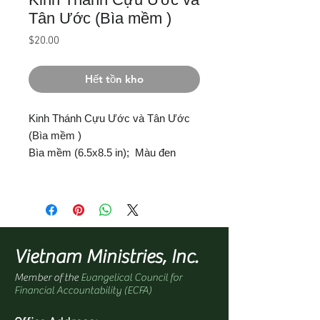
Tân Ước (Bìa mềm )
Giá
$20.00
Hết tồn kho
Kinh Thánh Cựu Ước và Tân Ước
(Bìa mềm )
Bìa mềm (6.5
x
8.5 in); Màu đen
Vietnam Ministries, Inc.
Member of the
Evangelical Council for
Financial Accountability (ECFA)