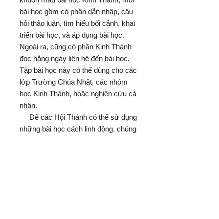
bài học gồm có phần dẫn nhập, câu
hỏi thảo luận, tìm hiểu bối cảnh, khai
triển bài học, và áp dụng bài học.
Ngoài ra, cũng có phần Kinh Thánh
đọc hằng ngày liên hệ đến bài học.
Tập bài học này có thể dùng cho các
lớp Trường Chúa Nhật, các nhóm
học Kinh Thánh, hoặc nghiên cứu cá
nhân.
Để các Hội Thánh có thể sử dụng
những bài học cách linh động, chúng
tôi không ghi ngày tháng cụ thể, tuy
nhiên những bài học vẫn được soạn
theo đúng giáo trình Trường Chúa
Nhật Quốc Tế và phát hành đều đặn
mỗi tam cá nguyệt.
Ước mong tập Bài Học Nghiên
Cứu Thánh Kinh này sẽ được quý