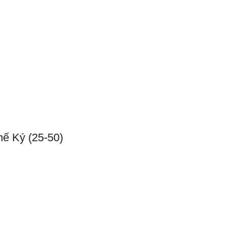
m
Dâng Hiến
Liên Lạc
ế Ký (25-50)