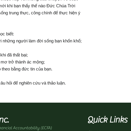
mới khi bạn thấy thế nào Đức Chúa Trời
ống trung thực, công chính để thực hiện ý
c biết:
ới những người làm đời sống bạn khốn khổ;
khi đã thất bại;
 mơ trở thành ác mộng;
p theo bằng đức tin của bạn.
câu hỏi để nghiên cứu và thảo luận.
nc.
Quick Links
nancial Accountability (ECFA)