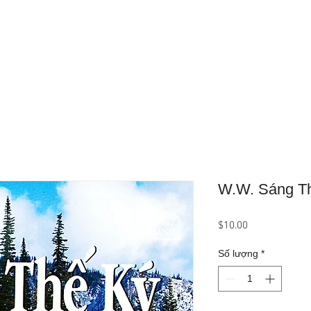
Trang Chủ
Giới Thiệu
Sản Phẩ
W.W. Sáng Th
Giá
$10.00
Số lượng
*