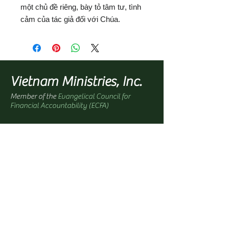
một chủ đề riêng, bày tỏ tâm tư, tình
cảm của tác giả đối với Chúa.
Vietnam Ministries, Inc.
Member of the
Evangelical Council for
Financial Accountability (ECFA)
Office Address:
1100 North Paradise Street
Anaheim, CA 92806 USA
Mailing Address:
PO Box 4568
Anaheim, CA 92803-4568 USA
Quick Links