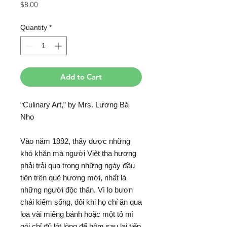
Price
$8.00
Quantity
*
Add to Cart
“Culinary Art,” by Mrs. Lương Bá
Nho
Vào năm 1992, thấy được những
khó khăn mà người Việt tha hương
phải trải qua trong những ngày đầu
tiên trên quê hương mới, nhất là
những người độc thân. Vì lo bươn
chải kiếm sống, đôi khi họ chỉ ăn qua
loa vài miếng bánh hoặc một tô mì
gói chỉ đủ lót lòng để hôm sau lại tiếp