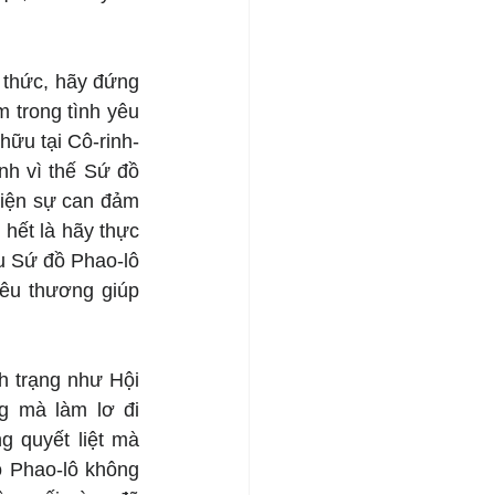
 thức, hãy đứng 
trong tình yêu 
hữu tại Cô-rinh-
h vì thế Sứ đồ 
iện sự can đảm 
hết là hãy thực 
u Sứ đồ Phao-lô 
yêu thương giúp 
h trạng như Hội 
g mà làm lơ đi 
 quyết liệt mà 
 Phao-lô không 