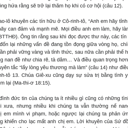
ng hứa rằng sẽ trở lại thăm họ khi có cơ hội (câu 12).
o-lô khuyên các tín hữu ở Cô-rinh-tô, “Anh em hãy tỉnh
 hãy can đảm và mạnh mẽ. Mọi điều anh em làm, hãy làm 
TTHĐ). Ông tin rằng sau khi đọc được thư này, các tín 
 đốn lại những vấn đề đang tồn đọng giữa vòng họ, chín
ần phải vững vàng và tỉnh thức, sau nữa cần phải thể h
ng nan đề như chia rẽ, tà dâm… Và điều quan trọng hơn 
uyên tắc “lấy lòng yêu thương mà làm” (câu 14) như điề
rinh-tô 13. Chúa Giê-xu cũng dạy sự sửa trị bằng tình 
 lại (Ma-thi-ơ 18:15).
đình đức tin của chúng ta ít nhiều gì cũng có những tìn
hi xưa, nhưng nhiều khi chúng ta vẫn thường nể nan
hị em mình vi phạm, hoặc ngược lại chúng ta phản ứng
ng khiến cho lạc mất anh chị em. Lời khuyên của Sứ đồ