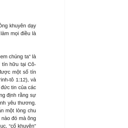
Ông khuyên dạy 
làm mọi điều là 
em chúng ta” là 
tín hữu tại Cô-
ược một số tín 
nh-tô 1:12), và 
đức tin của các 
ng định rằng sự 
nh yêu thương. 
n một lòng chu 
 nào đó mà ông 
ục, “cố khuyên” 