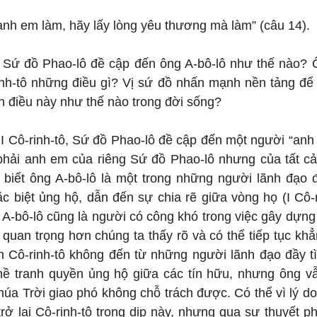
 anh em làm, hãy lấy lòng yêu thương mà làm” (câu 14).
: Sứ đồ Phao-lô đề cập đến ông A-bô-lô như thế nào? 
rinh-tô những điều gì? Vị sứ đồ nhấn mạnh nền tảng để 
h điều này như thế nào trong đời sống?
I Cô-rinh-tô, Sứ đồ Phao-lô đề cập đến một người “anh 
phải anh em của riêng Sứ đồ Phao-lô nhưng của tất cả 
ã biết ông A-bô-lô là một trong những người lãnh đạo đ
ặc biệt ủng hộ, dẫn đến sự chia rẽ giữa vòng họ (I Cô-ri
A-bô-lô cũng là người có công khó trong việc gây dựng 
u quan trọng hơn chúng ta thấy rõ và có thể tiếp tục khẳ
nh Cô-rinh-tô không đến từ những người lãnh đạo đầy tì
ề tranh quyền ủng hộ giữa các tín hữu, nhưng ông vẫ
úa Trời giao phó không chỗ trách được. Có thể vì lý do
ở lại Cô-rinh-tô trong dịp này, nhưng qua sự thuyết ph