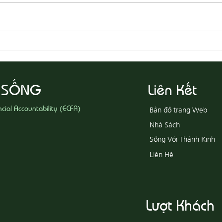
08-03
08-04 Tha Thứ, Lấy Thiện Thắng
Ác
 SỐNG
Liên Kết
ncial Accountability (ECFA)
Bản đồ trang Web
Nhà Sách
Sống Với Thánh Kinh
Liên Hệ
Lượt Khách