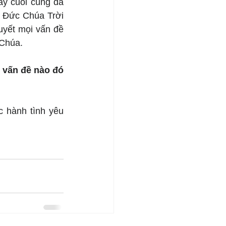
y cuối cùng đã 
 Đức Chúa Trời 
uyết mọi vấn đề 
 Chúa.
 vấn đề nào đó 
 hành tình yêu 