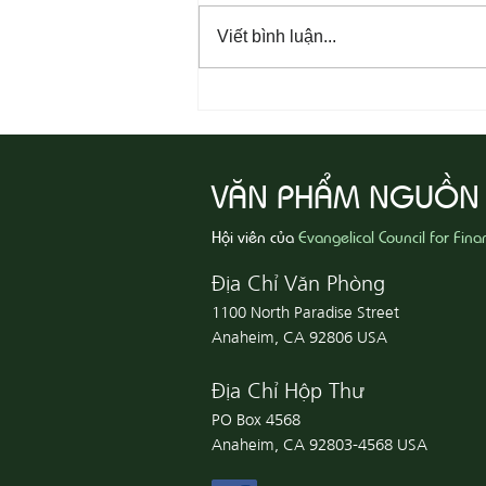
Viết bình luận...
08-05 Thi Hành Sự Công Chính
VĂN PHẨM NGUỒN
Hội viên của
Evangelical Council for Fina
Địa Chỉ Văn Phòng
1100 North Paradise Street
Anaheim, CA 92806 USA
Địa Chỉ Hộp Thư
PO Box 4568
Anaheim, CA 92803-4568 USA