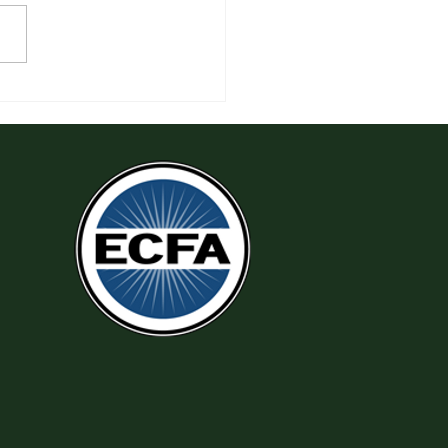
 Đeo Đuổi Sự Công Chính