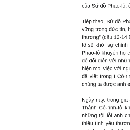
của Sứ đồ Phao-lô, ô
Tiếp theo, Sứ đồ Pha
vững trong đức tin,
thương” (câu 13-14 B
tô sẽ khởi sự chỉnh
Phao-lô khuyên họ c
để đối diện với nhữ
hiện mọi việc với ng
đã viết trong I Cô-
chúng ta được anh em
Ngày nay, trong gia 
Thánh Cô-rinh-tô k
những tội lỗi anh c
thiếu tình yêu thươ