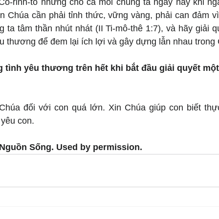
 Cô-rinh-tô nhưng cho cả mỗi chúng ta ngày nay khi ngà
n Chúa cần phải tỉnh thức, vững vàng, phải can đảm vì
ta tâm thần nhút nhát (II Ti-mô-thê 1:7), và hãy giải q
êu thương để đem lại ích lợi và gây dựng lẫn nhau trong
 tình yêu thương trên hết khi bắt đầu giải quyết một
Chúa đối với con quá lớn. Xin Chúa giúp con biết thực
 yêu con.
 Nguồn Sống. Used by permission.