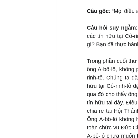
Câu gốc
: “Mọi điều
Câu hỏi suy ngẫm
các tín hữu tại Cô-
gì? Bạn đã thực hàn
Trong phần cuối thư 
ông A-bô-lô, không 
rinh-tô. Chúng ta đ
hữu tại Cô-rinh-tô đ
qua đó cho thấy ông 
tín hữu tại đây. Điề
chia rẽ tại Hội Thá
Ông A-bô-lô không h
toàn chức vụ Đức Ch
A-bô-lô chưa muốn tr