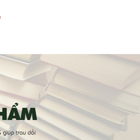
m
Dâng Hiến
Liên Lạc
PHẨM
giúp trau dồi