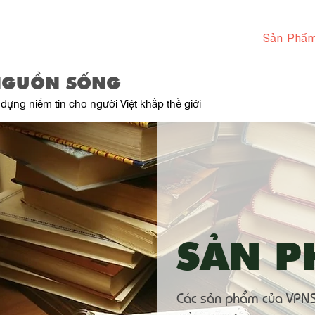
Trang Chủ
Giới Thiệu
Sản Phẩ
NGUỒN SỐNG
dựng niềm tin cho người Việt khắp thế giới
SẢN 
Các sản phẩm của VPNS 