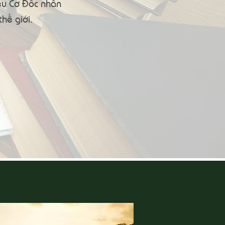
iệu Cơ Đốc nhân
hế giới.