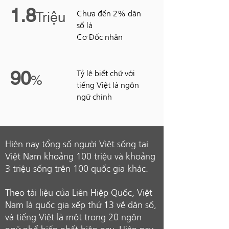
1.8
Triệu
Chưa đến 2% dân
số là
Cơ Đốc nhân
90
%
Tỷ lệ biết chữ với
tiếng Việt là ngôn
ngữ chính
Hiện nay tổng số người Việt sống tại
Việt Nam khoảng 100 triệu và khoảng
3 triệu sống trên 100 quốc gia khác.
Theo tài liệu của Liên Hiệp Quốc, Việt
Nam là quốc gia xếp thứ 13 về dân số,
và tiếng Việt là một trong 20 ngôn