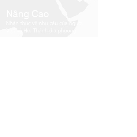
Nâng Cao
Nhận thức về nhu cầu của người
Việt và Hội Thánh địa phương
Bảo Tồn
Lịch sử và văn hóa Việt
Tôn cao Danh Chúa
Qua mọi công tác phục vụ
VĂN PHẨM NGUỒN