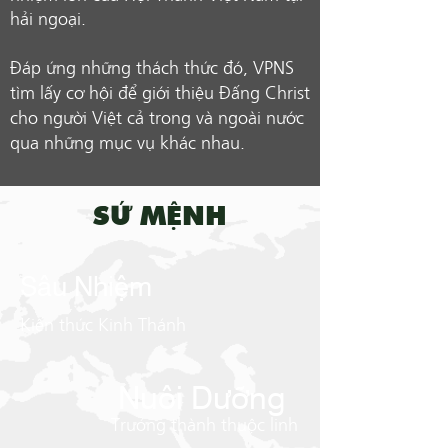
hải ngoại.
Đáp ứng những thách thức đó, VPNS
tìm lấy cơ hội để giới thiệu Đấng Christ
cho người Việt cả trong và ngoài nước
qua những mục vụ khác nhau.
SỨ MỆNH
Sâu Nhiệm
Kiến thức Kinh Thánh
Nuôi Dưỡng
Trưởng thành thuộc linh