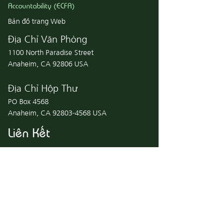
Accountability (ECFA)
Bản đồ trang Web
Địa Chỉ Văn Phòng
1100 North Paradise Street
Anaheim, CA 92806 USA
Địa Chỉ Hộp Thư
PO Box 4568
Anaheim, CA
92803-4568
USA
Liên Kết
Nhà Sách
Sống Với Thánh Kinh
Liên Hệ