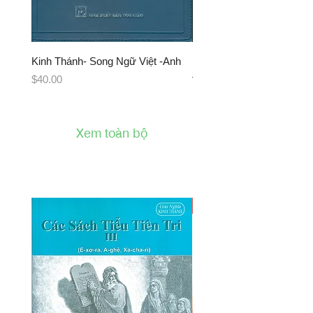
Kinh Thánh- Song Ngữ Việt -Anh
Kinh Thánh Truyền Thống
Đính Song Ngữ (Tân Cựu
Giá
$40.00
Hết tồn kho
Xem toàn bộ
New Arrival