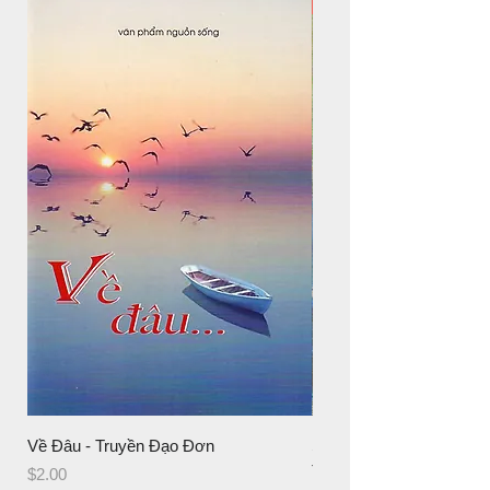
New Arrival
Về Đâu - Truyền Đạo Đơn
SS # Số 11 Nghiên Cứu 
Tháng 7,8,9/2026
Giá
$2.00