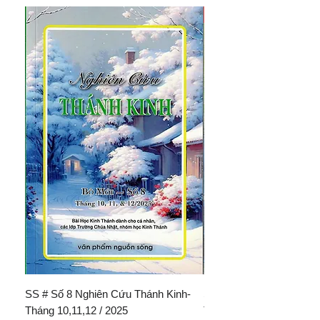
New Arrival
SS # Số 8 Nghiên Cứu Thánh Kinh-
SS # Số 11 Nghiên Cứu 
Tháng 10,11,12 / 2025
Tháng 7,8,9/2026