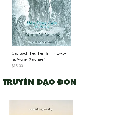
Các Sách Tiểu Tiên Tri III ( E-xơ-
Phương Pháp Truyền Bá
ra, A-ghê, Xa-cha-ri)
Giá
$8.00
Giá
$15.00
TRUYỀN ĐẠO ĐƠN