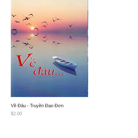
Về Đâu - Truyền Đạo Đơn
Truyền Đạo Đơn
Giá
Giá
$2.00
$1.00