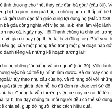
tỏ tình thương cho “hết thảy các đàn bà góa” (câu 39). V
ng bị bỏ quên trong xã hội, là những người thấp cổ bé h
y cả giới lãnh đạo tôn giáo cũng lợi dụng họ (Mác 12:38
n bà góa đồng nghĩa với việc bà Ta-bi-tha làm việc làn
 ơn nào cả. Ngày nay, Hội Thánh chúng ta chia sẻ lương
 vô gia cư hay gặp thiên tai là vì động cơ gì? Vì yêu t
ời kêu gọi của một phong trào trong một giai đoạn nào đó
ho danh tiếng và những kế hoạch tương lai?
cho họ những “áo xống và áo ngoài” (câu 39). Việc lành 
 những việc bà có thể tự mình làm được. Bà đã may cho 
ngoài,” tùy theo nhu cầu của họ, và rõ ràng đối với nhữn
 quà rất có giá trị đến nỗi họ đã đem ra khoe với Sứ đồ P
a-bi-tha. Chúng ta vẫn thường viện cớ này cớ nọ để từ ch
à Ta-bi-tha dạy chúng ta, mỗi người đều có thể sử dụng
ể chia sẻ, giúp đỡ người khác cách hiệu quả.