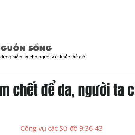
Trang Chủ
Giới Thiệu
Sản Phẩ
NGUỒN SỐNG
dựng niềm tin cho người Việt khắp thế giới
m chết để da, người ta c
Công-vụ các Sứ-đồ 9:36-43