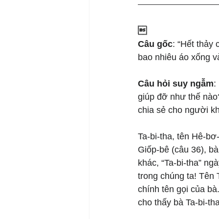

Câu gốc
: “Hết thảy
bao nhiêu áo xống v
Câu hỏi suy ngẫm
:
giúp đỡ như thế nào
chia sẻ cho người k
Ta-bi-tha, tên Hê-bơ
Giốp-bê (câu 36), bà
khác, “Ta-bi-tha” ngà
trong chúng ta! Tên 
chính tên gọi của bà
cho thấy bà Ta-bi-th