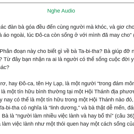
Nghe Audio
 các đàn bà góa đều đến cùng người mà khóc, và giơ ch
à áo ngoài, lúc Đô-ca còn sống ở với mình đã may cho” 
 Phân đoạn này cho biết gì về bà Ta-bi-tha? Bà giúp đỡ 
? Từ đây bạn nhận ra ai là người có thể sống cuộc đời 
hác?
-rơ, hay Đô-ca, tên Hy Lạp, là một người “trong đám môn
 là một tín hữu bình thường tại một Hội Thánh địa phươ
y nay có thể là một tín hữu trong một Hội Thánh nào đó, 
Ta-bi-tha có nghĩa là “linh dương,” và bà thật dễ mến, đ
. Bà là “người làm nhiều việc lành và hay bố thí” (câu 36
a làm việc lành như một thói quen hay một cách sống củ