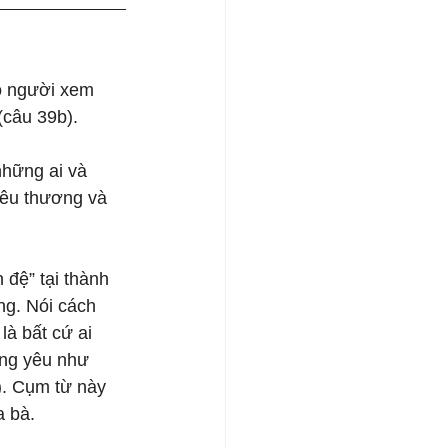
o người xem 
(câu 39b).
những ai và 
yêu thương và 
 đệ” tại thành 
ng. Nói cách 
là bất cứ ai 
áng yêu như 
). Cụm từ này 
a bà.