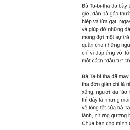
Bà Ta-bi-tha đã bày 
giờ, đàn bà góa thườ
hiếp và lừa gạt. Nga
và giúp đỡ những đà
mong đợi một sự trả
quần cho những người
chỉ vì đáp ứng với l
một cách “đầu tư” c
Bà Ta-bi-tha đã may 
tha đơn giản chỉ là
xống, người kia “áo 
thì đây là những món
về lòng tốt của bà T
lành, nhưng gương b
Chúa ban cho mình đ