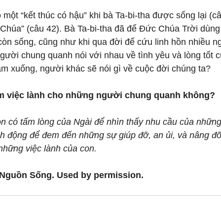
một “kết thúc có hậu” khi bà Ta-bi-tha được sống lại (câ
 Chúa” (câu 42). Bà Ta-bi-tha đã để Đức Chúa Trời dùn
còn sống, cũng như khi qua đời để cứu linh hồn nhiều ng
ười chung quanh nói với nhau về tình yêu và lòng tốt c
m xuống, người khác sẽ nói gì về cuộc đời chúng ta?
àm việc lành cho những người chung quanh không?
on có tấm lòng của Ngài để nhìn thấy nhu cầu của nhữn
h động để đem đến những sự giúp đỡ, an ủi, và nâng đỡ
những việc lành của con.
 Nguồn Sống. Used by permission.