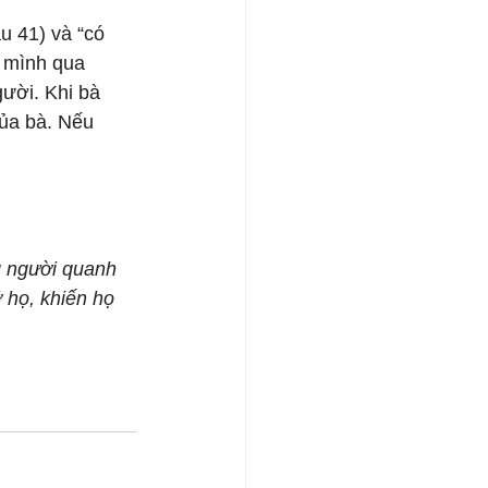
u 41) và “có 
g mình qua 
ười. Khi bà 
ủa bà. Nếu 
g người quanh 
 họ, khiến họ 