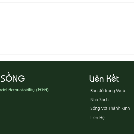
08-03
08-04 Tha Thứ, Lấy Thiện Thắng
Ác
 SỐNG
Liên Kết
ncial Accountability (ECFA)
Bản đồ trang Web
Nhà Sách
Sống Với Thánh Kinh
Liên Hệ