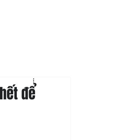
m
Dâng Hiến
Liên Lạc
hết để