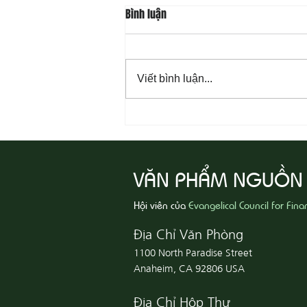
Bình luận
Viết bình luận...
08-05 Thi Hành Sự Công Chính
VĂN PHẨM NGUỒN
Hội viên của
Evangelical Council for Fina
Địa Chỉ Văn Phòng
1100 North Paradise Street
Anaheim, CA 92806 USA
Địa Chỉ Hộp Thư