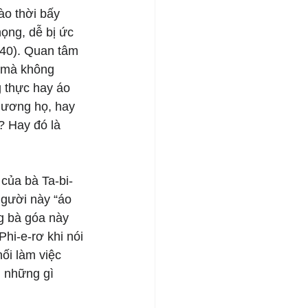
ào thời bấy 
ọng, dễ bị ức 
-40). Quan tâm 
h mà không 
 thực hay áo 
hương họ, hay 
? Hay đó là 
của bà Ta-bi-
người này “áo 
g bà góa này 
hi-e-rơ khi nói 
ối làm việc 
 những gì 