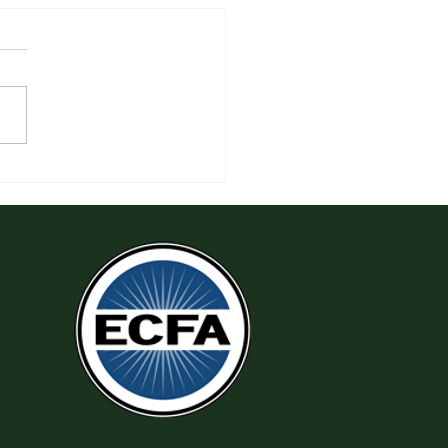
 Đeo Đuổi Sự Công Chính