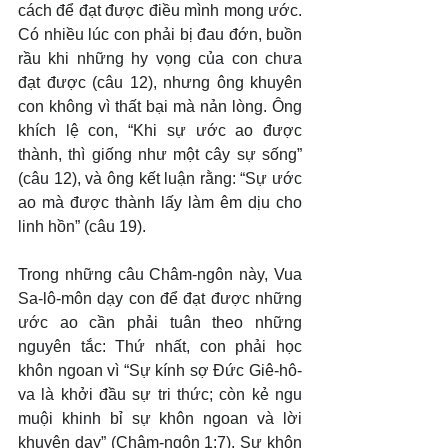
cách để đạt được điều mình mong ước. 
Có nhiều lúc con phải bị đau đớn, buồn 
rầu khi những hy vọng của con chưa 
đạt được (câu 12), nhưng ông khuyên 
con không vì thất bại mà nản lòng. Ông 
khích lệ con, “Khi sự ước ao được 
thành, thì giống như một cây sự sống” 
(câu 12), và ông kết luận rằng: “Sự ước 
ao mà được thành lấy làm êm dịu cho 
linh hồn” (câu 19).
Trong những câu Châm-ngôn này, Vua 
Sa-lô-môn dạy con để đạt được những 
ước ao cần phải tuân theo những 
nguyên tắc: Thứ nhất, con phải học 
khôn ngoan vì “Sự kính sợ Đức Giê-hô-
va là khởi đầu sự tri thức; còn kẻ ngu 
muội khinh bỉ sự khôn ngoan và lời 
khuyên dạy” (Châm-ngôn 1:7). Sự khôn 