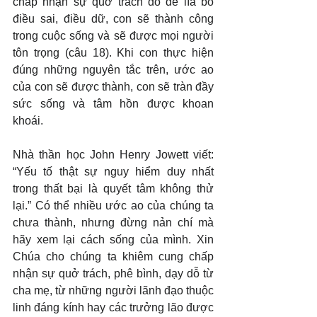
chấp nhận sự quở trách đó để lìa bỏ 
điều sai, điều dữ, con sẽ thành công 
trong cuộc sống và sẽ được mọi người 
tôn trọng (câu 18). Khi con thực hiện 
đúng những nguyên tắc trên, ước ao 
của con sẽ được thành, con sẽ tràn đầy 
sức sống và tâm hồn được khoan 
khoái.
Nhà thần học John Henry Jowett viết: 
“Yếu tố thật sự nguy hiểm duy nhất 
trong thất bại là quyết tâm không thử 
lại.” Có thể nhiều ước ao của chúng ta 
chưa thành, nhưng đừng nản chí mà 
hãy xem lại cách sống của mình. Xin 
Chúa cho chúng ta khiêm cung chấp 
nhận sự quở trách, phê bình, dạy dỗ từ 
cha mẹ, từ những người lãnh đạo thuộc 
linh đáng kính hay các trưởng lão được 