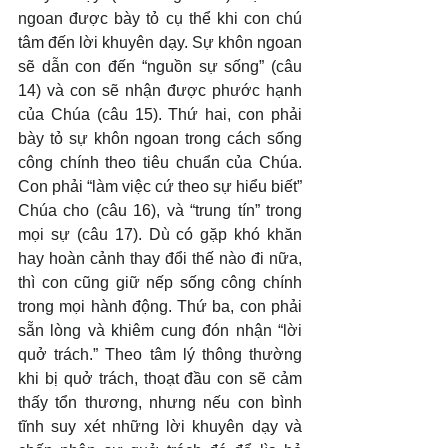
ngoan được bày tỏ cụ thể khi con chú 
tâm đến lời khuyên dạy. Sự khôn ngoan 
sẽ dẫn con đến “nguồn sự sống” (câu 
14) và con sẽ nhận được phước hạnh 
của Chúa (câu 15). Thứ hai, con phải 
bày tỏ sự khôn ngoan trong cách sống 
công chính theo tiêu chuẩn của Chúa. 
Con phải “làm việc cứ theo sự hiểu biết” 
Chúa cho (câu 16), và “trung tín” trong 
mọi sự (câu 17). Dù có gặp khó khăn 
hay hoàn cảnh thay đổi thế nào đi nữa, 
thì con cũng giữ nếp sống công chính 
trong mọi hành động. Thứ ba, con phải 
sẵn lòng và khiêm cung đón nhận “lời 
quở trách.” Theo tâm lý thông thường 
khi bị quở trách, thoạt đầu con sẽ cảm 
thấy tổn thương, nhưng nếu con bình 
tĩnh suy xét những lời khuyên dạy và 