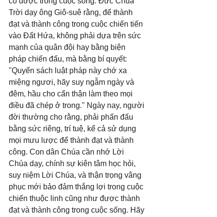
có được trong cuộc sống. Đức Chúa 
Trời dạy ông Giô-suê rằng, để thành 
đạt và thành công trong cuộc chiến tiến 
vào Đất Hứa, không phải dựa trên sức 
mạnh của quân đội hay bằng biện 
pháp chiến đấu, mà bằng bí quyết: 
"Quyển sách luật pháp này chớ xa 
miệng ngươi, hãy suy ngẫm ngày và 
đêm, hầu cho cẩn thận làm theo mọi 
điều đã chép ở trong." Ngày nay, người 
đời thường cho rằng, phải phấn đấu 
bằng sức riêng, trí tuệ, kể cả sử dụng 
mọi mưu lược để thành đạt và thành 
công. Con dân Chúa cần nhớ Lời 
Chúa dạy, chính sự kiên tâm học hỏi, 
suy niệm Lời Chúa, và thận trọng vâng 
phục mới bảo đảm thắng lợi trong cuộc 
chiến thuộc linh cũng như được thành 
đạt và thành công trong cuộc sống. Hãy 