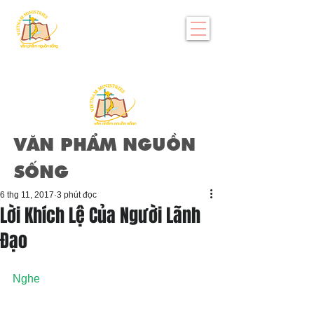
VĂN PHẨM NGUỒN
SỐNG
6 thg 11, 2017
3 phút đọc
Lời Khích Lệ Của Người Lãnh
Đạo
Nghe