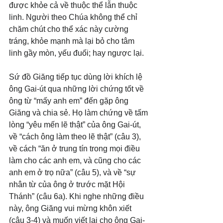
được khỏe cả về thuộc thể lẫn thuộc 
linh. Người theo Chúa không thể chỉ 
chăm chút cho thể xác này cường 
tráng, khỏe mạnh mà lại bỏ cho tâm 
linh gầy mòn, yếu đuối; hay ngược lại.
Sứ đồ Giăng tiếp tục dùng lời khích lệ 
ông Gai-út qua những lời chứng tốt về 
ông từ “mấy anh em” đến gặp ông 
Giăng và chia sẻ. Họ làm chứng về tấm 
lòng “yêu mến lẽ thật” của ông Gai-út, 
về “cách ông làm theo lẽ thật” (câu 3), 
về cách “ăn ở trung tín trong mọi điều 
làm cho các anh em, và cũng cho các 
anh em ở trọ nữa” (câu 5), và về “sự 
nhân từ của ông ở trước mặt Hội 
Thánh” (câu 6a). Khi nghe những điều 
này, ông Giăng vui mừng khôn xiết 
(câu 3-4) và muốn viết lại cho ông Gai-