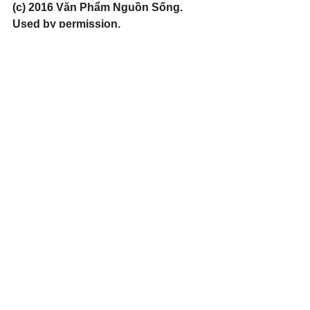
(c) 2016 Văn Phẩm Nguồn Sống. 
Used by permission.
#Spirituallife
#integritylife
#Humility
#Encouragement
Xem tất cả
Bài đăng gần đây