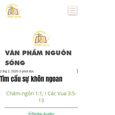
VĂN PHẨM NGUỒN
SỐNG
2 thg 2, 2020
3 phút đọc
Tìm cầu sự khôn ngoan
Châm-ngôn 1:1
; 
I Các Vua 3:5-
13

Nghe Audio