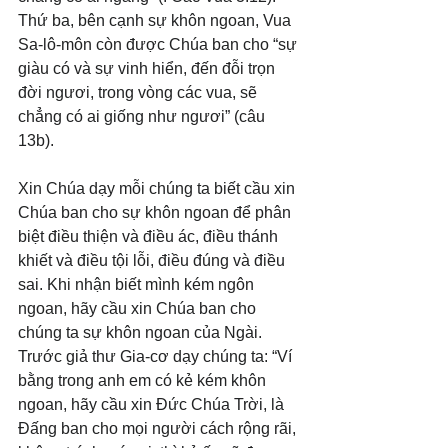
Thứ ba, bên cạnh sự khôn ngoan, Vua 
Sa-lô-môn còn được Chúa ban cho “sự 
giàu có và sự vinh hiển, đến đỗi trọn 
đời ngươi, trong vòng các vua, sẽ 
chẳng có ai giống như ngươi” (câu 
13b).
Xin Chúa dạy mỗi chúng ta biết cầu xin 
Chúa ban cho sự khôn ngoan để phân 
biệt điều thiện và điều ác, điều thánh 
khiết và điều tội lỗi, điều đúng và điều 
sai. Khi nhận biết mình kém ngôn 
ngoan, hãy cầu xin Chúa ban cho 
chúng ta sự khôn ngoan của Ngài. 
Trước giả thư Gia-cơ dạy chúng ta: “Ví 
bằng trong anh em có kẻ kém khôn 
ngoan, hãy cầu xin Đức Chúa Trời, là 
Đấng ban cho mọi người cách rộng rãi, 