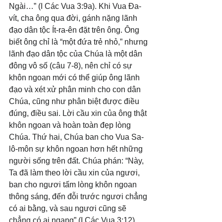
Ngài…” (I Các Vua 3:9a). Khi Vua Đa-
vít, cha ông qua đời, gánh nặng lãnh 
đạo dân tộc Ít-ra-ên đặt trên ông. Ông 
biết ông chỉ là “một đứa trẻ nhỏ,” nhưng 
lãnh đạo dân tộc của Chúa là một dân 
đông vô số (câu 7-8), nên chỉ có sự 
khôn ngoan mới có thể giúp ông lãnh 
đạo và xét xử phân minh cho con dân 
Chúa, cũng như phân biệt được điều 
đúng, điều sai. Lời cầu xin của ông thật 
khôn ngoan và hoàn toàn đẹp lòng 
Chúa. Thứ hai, Chúa ban cho Vua Sa-
lô-môn sự khôn ngoan hơn hết những 
người sống trên đất. Chúa phán: “Này, 
Ta đã làm theo lời cầu xin của ngươi, 
ban cho ngươi tấm lòng khôn ngoan 
thông sáng, đến đỗi trước ngươi chẳng 
có ai bằng, và sau ngươi cũng sẽ 
chẳng có ai ngang” (I Các Vua 3:12). 