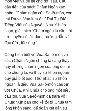
môn viết và để lại cho đời sau. Câu 
đầu tiên của sách Châm Ngôn xác 
nhận: “Châm ngôn của Sa-lô-môn, con 
trai Đa-vít, Vua Ít-ra-ên.” Đại Tự Điển 
Tiếng Việt của Nguyễn Như Ý biên 
soạn, giải thích “Châm ngôn là câu nói 
lưu truyền có tác dụng hướng dẫn về 
đạo đức, lối sống.”
Càng hiểu biết về Vua Sa-lô-môn và 
sách Châm Ngôn chúng ta càng thấy 
quý những châm ngôn của ông để lại 
cho chúng ta, và thấy sự khôn ngoan 
quý giá biết bao. Thứ nhất, sự khôn 
ngoan là điều Vua Sa-lô-môn cầu xin 
với Chúa. Khi Chúa cho ông một điều 
cầu xin, Vua Sa-lô-môn đã thưa với 
Chúa: “Xin ban cho kẻ tôi tớ Chúa tấm 
lòng khôn sáng, để đoán xét dân sự 