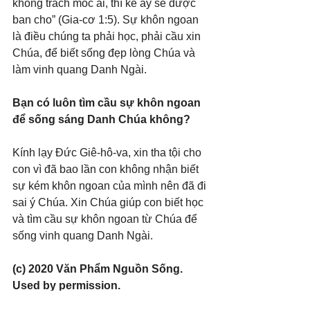
không trách móc ai, thì kẻ ấy sẽ được 
ban cho” (Gia-cơ 1:5). Sự khôn ngoan 
là điều chúng ta phải học, phải cầu xin 
Chúa, để biết sống đẹp lòng Chúa và 
làm vinh quang Danh Ngài.
Bạn có luôn tìm cầu sự khôn ngoan 
để sống sáng Danh Chúa không?
Kính lạy Đức Giê-hô-va, xin tha tội cho 
con vì đã bao lần con không nhận biết 
sự kém khôn ngoan của mình nên đã đi 
sai ý Chúa. Xin Chúa giúp con biết học 
và tìm cầu sự khôn ngoan từ Chúa để 
sống vinh quang Danh Ngài.
(c) 2020 Văn Phẩm Nguồn Sống. 
Used by permission.
#SeekingGod
#GlorifyGod