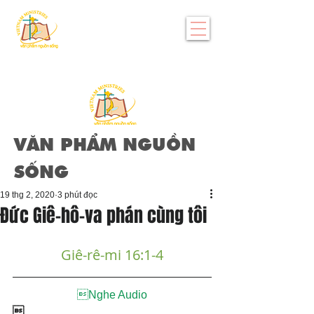
VĂN PHẨM NGUỒN
SỐNG
19 thg 2, 2020
3 phút đọc
Đức Giê-hô-va phán cùng tôi
Giê-rê-mi 16:1-4

Nghe Audio
