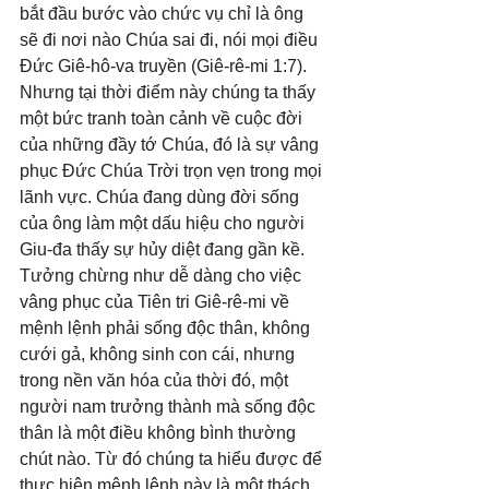
bắt đầu bước vào chức vụ chỉ là ông 
sẽ đi nơi nào Chúa sai đi, nói mọi điều 
Đức Giê-hô-va truyền (Giê-rê-mi 1:7). 
Nhưng tại thời điểm này chúng ta thấy 
một bức tranh toàn cảnh về cuộc đời 
của những đầy tớ Chúa, đó là sự vâng 
phục Đức Chúa Trời trọn vẹn trong mọi 
lãnh vực. Chúa đang dùng đời sống 
của ông làm một dấu hiệu cho người 
Giu-đa thấy sự hủy diệt đang gần kề. 
Tưởng chừng như dễ dàng cho việc 
vâng phục của Tiên tri Giê-rê-mi về 
mệnh lệnh phải sống độc thân, không 
cưới gả, không sinh con cái, nhưng 
trong nền văn hóa của thời đó, một 
người nam trưởng thành mà sống độc 
thân là một điều không bình thường 
chút nào. Từ đó chúng ta hiểu được để 
thực hiện mệnh lệnh này là một thách 