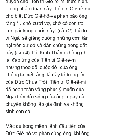
truyền cho Tiên tri Giê-rê-mi thực hiện. 
Trong phân đoạn này, Tiên tri Giê-rê-mi 
cho biết Đức Giê-hô-va phán bảo ông 
rằng “…chớ cưới vợ, chớ có con trai 
con gái trong chốn này” (câu 2). Lý do 
vì Ngài sẽ giáng xuống những cơn tàn 
hại trên xứ sở và dân chúng trong đất 
này (câu 4). Dù Kinh Thánh không ghi 
lại đáp ứng của Tiên tri Giê-rê-mi 
nhưng theo dõi cuộc đời của ông 
chúng ta biết rằng, là đầy tớ trung tín 
của Đức Chúa Trời, Tiên tri Giê-rê-mi 
đã hoàn toàn vâng phục ý muốn của 
Ngài trên đời sống của ông, ngay cả 
chuyện không lập gia đình và không 
sinh con cái.
Mặc dù trong mệnh lệnh đầu tiên của 
Đức Giê-hô-va phán cùng ông, khi ông 