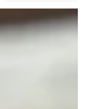
cấm; vì Nước Đức...