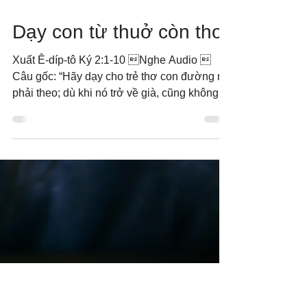
3 thg 2, 2020
Dạy con từ thuở còn thơ
Xuất Ê-díp-tô Ký 2:1-10 Nghe Audio 
Câu gốc: “Hãy dạy cho trẻ thơ con đường nó
phải theo; dù khi nó trở về già, cũng không
hề lìa khỏi...