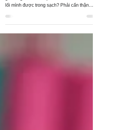
Thi Thiên 119:9-16 Nghe Audio  Câu
gốc: “Người trẻ tuổi phải làm sao cho đường
lối mình được trong sạch? Phải cẩn thận
theo Lời Chúa”...