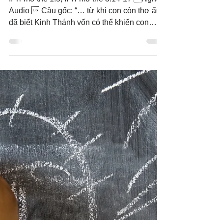
ấu thơ
II Ti-mô-thê 1:5; II Ti-mô-thê 3:14-17 Nghe
Audio  Câu gốc: “… từ khi con còn thơ ấu
đã biết Kinh Thánh vốn có thể khiến con
khôn ngoan...