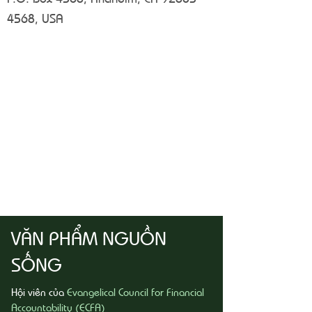
4568
, USA
VĂN PHẨM NGUỒN
SỐNG
Hội viên của
Evangelical Council for Financial
Accountability (ECFA)