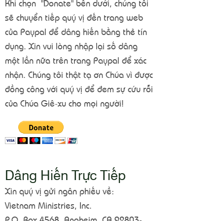
Khi chọn "Donate" bên dưới, chúng tôi
sẽ chuyển tiếp quý vị đến trang web
của Paypal để dâng hiến bằng thẻ tín
dụng. Xin vui lòng nhập lại số dâng
một lần nữa trên trang Paypal để xác
nhận. Chúng tôi thật tạ ơn Chúa vì được
đồng công với quý vị để đem sự cứu rỗi
của Chúa Giê-xu cho mọi người!
Dâng Hiến Trực Tiếp
Xin quý vị gửi ngân phiếu về:
Vietnam Ministries, Inc.
P.O. Box 4568, Anaheim, CA
92803-