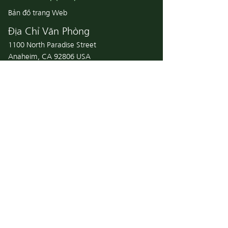
Bản đồ trang Web
Địa Chỉ Văn Phòng
1100 North Paradise Street
Anaheim, CA 92806 USA
Địa Chỉ Hộp Thư
PO Box 4568
Anaheim, CA
92803-4568
USA
Liên Kết
Nhà Sách
Sống Với Thánh Kinh
Liên Hệ