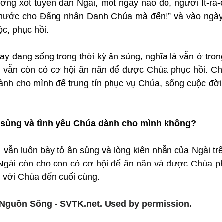
ơng xót tuyển dân Ngài, một ngày nào đó, người Ít-ra-ê
“Phước cho Đấng nhân Danh Chúa mà đến!” và vào ngày 
c, phục hồi.
 đang sống trong thời kỳ ân sủng, nghĩa là vẫn ở trong
 vẫn còn có cơ hội ăn năn để được Chúa phục hồi. Ch
dành cho mình để trung tín phục vụ Chúa, sống cuộc đời
 sủng và tình yêu Chúa dành cho mình không?
vẫn luôn bày tỏ ân sủng và lòng kiên nhẫn của Ngài trê
gài còn cho con có cơ hội để ăn năn và được Chúa phụ
i với Chúa đến cuối cùng.
Nguồn Sống - SVTK.net. Used by permission.