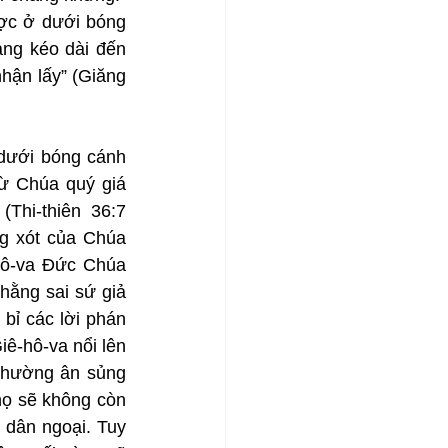
ợc ở dưới bóng 
ng kéo dài đến 
hận lấy” (Giăng 
dưới bóng cánh 
ừ Chúa quý giá 
hi-thiên 36:7 
g xót của Chúa 
hô-va Đức Chúa 
hằng sai sứ giả 
ỉ các lời phán 
ê-hô-va nổi lên 
hường ân sủng 
ọ sẽ không còn 
dân ngoại. Tuy 