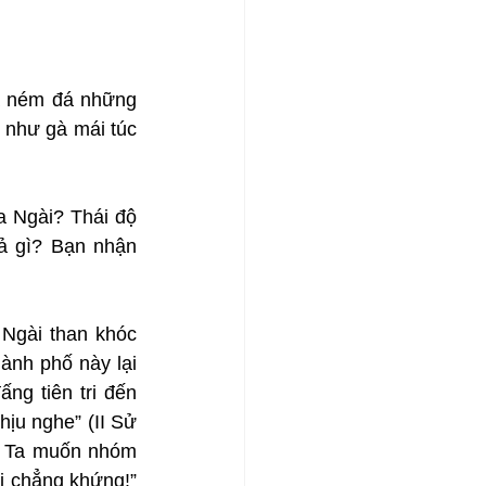
và ném đá những 
như gà mái túc 
a Ngài? Thái độ 
 gì? Bạn nhận 
Ngài than khóc 
ành phố này lại 
ng tiên tri đến 
ịu nghe” (II Sử 
n Ta muốn nhóm 
 chẳng khứng!” 