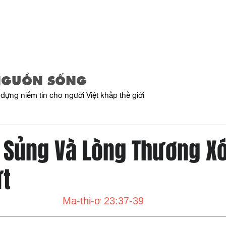
Trang Chủ
Giới Thiệu
Sản Phẩ
NGUỒN SỐNG
dựng niềm tin cho người Việt khắp thế giới
 Sủng Và Lòng Thương Xó
ứt
Ma-thi-ơ 23:37-39