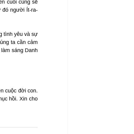
n cuối cùng sẽ 
đó người Ít-ra-
 tình yêu và sự 
úng ta cần cảm 
 làm sáng Danh 
n cuộc đời con. 
c hồi. Xin cho 