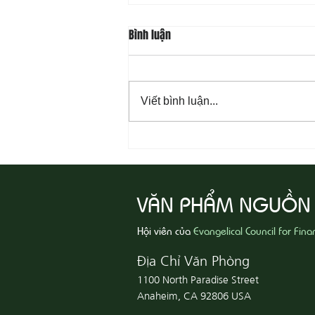
Bình luận
Viết bình luận...
08-07 Nhân Từ Và Chân Thật
VĂN PHẨM NGUỒN
Hội viên của
Evangelical Council for Fina
Địa Chỉ Văn Phòng
1100 North Paradise Street
Anaheim, CA 92806 USA