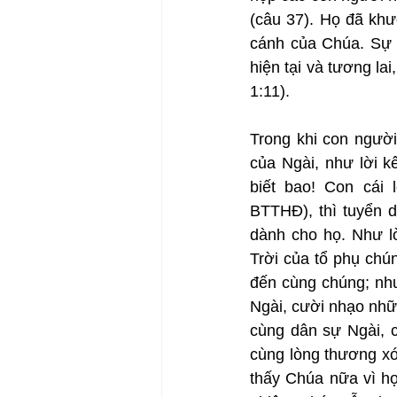
(câu 37). Họ đã khư
cánh của Chúa. Sự 
hiện tại và tương la
1:11).
Trong khi con ngườ
của Ngài, như lời k
biết bao! Con cái 
BTTHĐ), thì tuyển 
dành cho họ. Như lờ
Trời của tổ phụ chú
đến cùng chúng; như
Ngài, cười nhạo nhữn
cùng dân sự Ngài, 
cùng lòng thương xó
thấy Chúa nữa vì họ