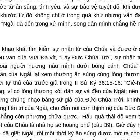
ớc từ ân sủng, tình yêu, và sự bảo vệ tuyệt đối khi đư
khước từ đó không chỉ ở trong quá khứ nhưng vẫn đa
i, “Ngài đã đến trong xứ mình, song dân mình chẳng hề n
i khao khát tìm kiếm sự nhân từ của Chúa và được ở 
êu van của Vua Đa-vít, “Lạy Đức Chúa Trời, sự nhân t
loài người nương náu mình dưới bóng cánh Chúa” (T
dân của Ngài lại xem thường ân sủng cùng lòng thươn
i tự thú của trước giả trong II Sử Ký 36:15-16: “Giê-
ng, vì có lòng thương xót dân sự và đền của Ngài; nên 
ng chúng nhạo báng sứ giả của Đức Chúa Trời, khinh b
g tiên tri của Ngài, cho đến nỗi cơn thịnh nộ của Đức Gi
chẳng còn phương chữa được.” Hậu quả thái độ xem t
t của Chúa là nhà họ sẽ hoang phế (câu 39). Giờ đây h
 đã giết Ngài, rồi một thời kỳ ân sủng được mở ra cho 