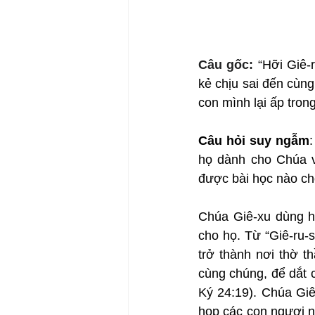
Câu gốc: 
“Hỡi Giê-
kẻ chịu sai đến cùn
con mình lại ấp tron
Câu hỏi suy ngẫm
họ dành cho Chúa v
được bài học nào c
Chúa Giê-xu dùng hì
cho họ. Từ “Giê-ru-s
trở thành nơi thờ th
cùng chúng, để dắt 
Ký 24:19). Chúa Giê
họp các con ngươi n