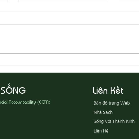
08-05
08-06 Yêu Thương Người Nghèo
Khổ
 SỐNG
Liên Kết
ncial Accountability (ECFA)
Bản đồ trang Web
Nhà Sách
Sống Với Thánh Kinh
Liên Hệ