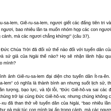
ru-sa-lem, Giê-ru-sa-lem, ngươi giết các đấng tiên tri 
g ngươi, bao nhiêu lần ta muốn nhóm họp các con ngươi 
g cánh, mà các ngươi chẳng khứng!” (câu 37).
: Đức Chúa Trời đã đối xử thế nào đối với tuyển dân củ
à sứ giả của Ngài thế nào? Họ sẽ nhận lãnh hậu quả
ho mình?
nh ảnh Giê-ru-sa-lem đại diện cho tuyển dân Ít-ra-ên. 
a-lem” có nghĩa là thành bình an nhưng suốt lịch sử, th
ần tượng, bạo lực, và tội lỗi, “Đức Giê-hô-va sai các đấ
chúng trở lại cùng Đức Giê-hô-va; nhưng chúng không ch
-xu đã than thở về tuyển dân của Ngài, “bao nhiêu lầ
hư gà mái túc con mình lại ấp trong cánh, mà các ngươi