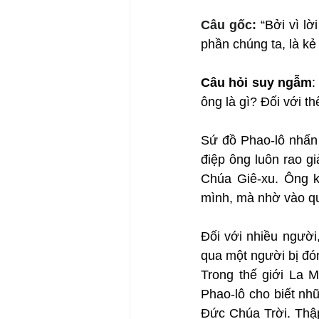
Câu gốc: 
“Bởi vì lờ
phần chúng ta, là kẻ
Câu hỏi suy ngẫm
:
ông là gì? Đối với t
Sứ đồ Phao-lô nhấn 
điệp ông luôn rao g
Chúa Giê-xu. Ông k
mình, mà nhờ vào qu
Đối với nhiều người,
qua một người bị đó
Trong thế giới La 
Phao-lô cho biết nhữn
Đức Chúa Trời. Thập