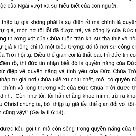
ộc của Ngài vượt xa sự hiểu biết của con người.
, thập tự giá không phải là sự điên rồ mà chính là quy
tự giá, món nợ tội lỗi đã được trả, và công lý của Đức
lòng thương xót của Chúa tuôn tràn khi sự tha thứ và hò
ự giá không chỉ là một biểu tượng; đó là nơi sự công ch
rời hội tụ. Điều thế gian coi là thất bại, thì đức tin coi
 điên rồ, thì đức tin nhận biết đó là quyền năng của Đứ
 sứ điệp về quyền năng và tình yêu của Đức Chúa Trờ
thập tự giá nơi Chúa Giê-xu chịu chết, mới có quyền nă
g chính và lòng thương xót của Đức Chúa Trời được t
ịnh, “Còn như tôi, tôi hẳn chẳng khoe mình, trừ ra khoe
hrist chúng ta, bởi thập tự giá ấy, thế gian đối với tôi 
n cũng vậy!” (Ga-la-ti 6:14).
được kêu gọi tin mà còn sống trong quyền năng của thậ