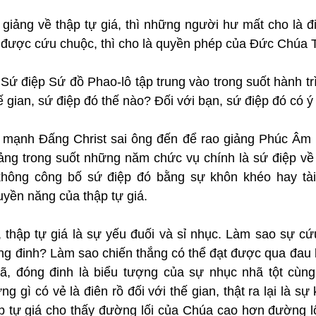
i giảng về thập tự giá, thì những người hư mất cho là đi
 được cứu chuộc, thì cho là quyền phép của Đức Chúa Tr
 Sứ điệp Sứ đồ Phao-lô tập trung vào trong suốt hành tr
hế gian, sứ điệp đó thế nào? Đối với bạn, sứ điệp đó có ý
mạnh Đấng Christ sai ông đến để rao giảng Phúc Âm (
iảng trong suốt những năm chức vụ chính là sứ điệp về 
hông công bố sứ điệp đó bằng sự khôn khéo hay tài 
yền năng của thập tự giá.
 thập tự giá là sự yếu đuối và sỉ nhục. Làm sao sự cứu
ng đinh? Làm sao chiến thắng có thể đạt được qua đau k
Mã, đóng đinh là biểu tượng của sự nhục nhã tột cùn
g gì có vẻ là điên rồ đối với thế gian, thật ra lại là s
 tự giá cho thấy đường lối của Chúa cao hơn đường lối