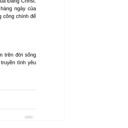
ủa Đấng Christ. 
hàng ngày của 
g công chính để 
 trên đời sống 
truyền tình yêu 