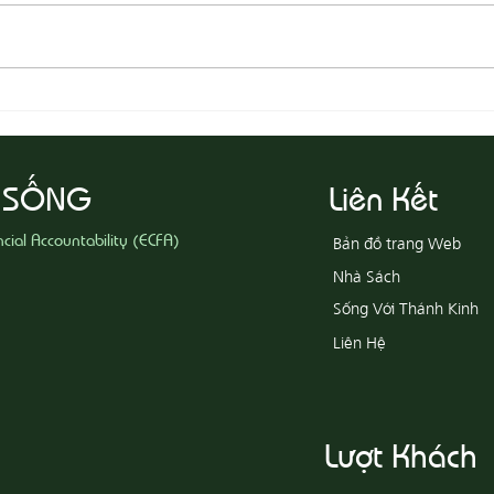
08-07 Nhân Từ Và Chân Thật
08-0
Khổ
 SỐNG
Liên Kết
ncial Accountability (ECFA)
Bản đồ trang Web
Nhà Sách
Sống Với Thánh Kinh
Liên Hệ
Lượt Khách