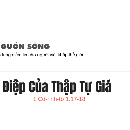
Trang Chủ
Giới Thiệu
Sản Phẩ
NGUỒN SỐNG
dựng niềm tin cho người Việt khắp thế giới
 Điệp Của Thập Tự Giá
1 Cô-rinh-tô 1:17-18