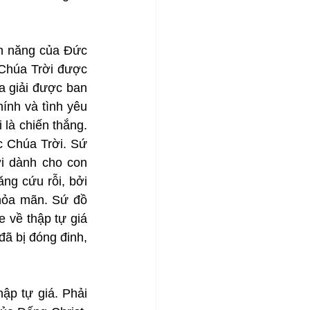
ền năng của Đức 
 Chúa Trời được 
a giải được ban 
ính và tình yêu 
 là chiến thắng. 
c Chúa Trời. Sứ 
i dành cho con 
ng cứu rỗi, bởi 
hỏa mãn. Sứ đồ 
 về thập tự giá 
đã bị đóng đinh, 
p tự giá. Phải 