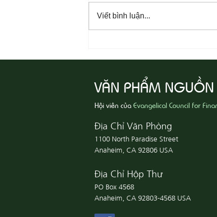
Viết bình luận...
08-09 Sống Công Chính
VĂN PHẨM NGUỒN
Hội viên của
Evangelical Council for Fina
Địa Chỉ Văn Phòng
1100 North Paradise Street
Anaheim, CA 92806 USA
Địa Chỉ Hộp Thư
PO Box 4568
Anaheim, CA 92803-4568 USA