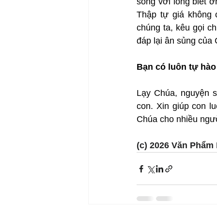
sống với lòng biết ơ
Thập tự giá không 
chúng ta, kêu gọi c
đáp lại ân sủng của
Bạn có luôn tự hào
Lạy Chúa, nguyện sứ
con. Xin giúp con l
Chúa cho nhiều ngư
(c) 2026 Văn Phẩm 