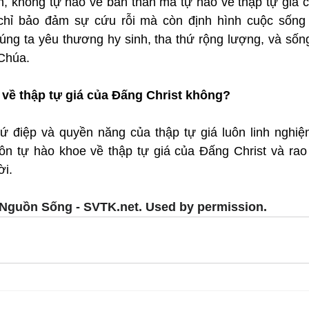
n, không tự hào về bản thân mà tự hào về thập tự giá c
chỉ bảo đảm sự cứu rỗi mà còn định hình cuộc sống 
húng ta yêu thương hy sinh, tha thứ rộng lượng, và sốn
 Chúa.
 về thập tự giá của Đấng Christ không?
 điệp và quyền năng của thập tự giá luôn linh nghiệm
uôn tự hào khoe về thập tự giá của Đấng Christ và rao 
ời.
Nguồn Sống - SVTK.net. Used by permission.