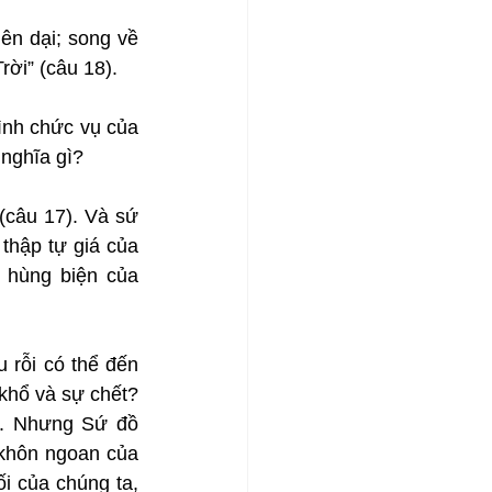
ên dại; song về 
ời” (câu 18).
ình chức vụ của 
 nghĩa gì?
câu 17). Và sứ 
thập tự giá của 
hùng biện của 
 rỗi có thể đến 
hổ và sự chết? 
g. Nhưng Sứ đồ 
ự khôn ngoan của 
 của chúng ta, 