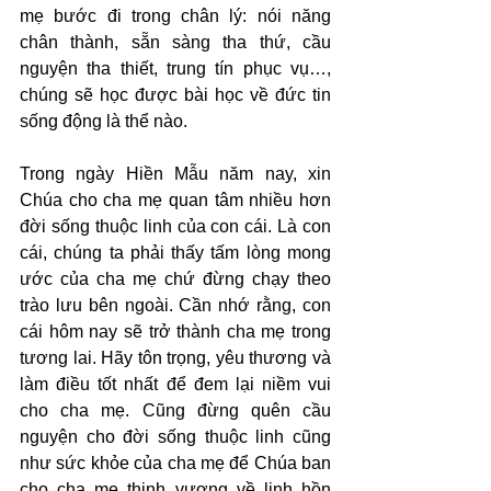
mẹ bước đi trong chân lý: nói năng 
chân thành, sẵn sàng tha thứ, cầu 
nguyện tha thiết, trung tín phục vụ…, 
chúng sẽ học được bài học về đức tin 
sống động là thể nào.
Trong ngày Hiền Mẫu năm nay, xin 
Chúa cho cha mẹ quan tâm nhiều hơn 
đời sống thuộc linh của con cái. Là con 
cái, chúng ta phải thấy tấm lòng mong 
ước của cha mẹ chứ đừng chạy theo 
trào lưu bên ngoài. Cần nhớ rằng, con 
cái hôm nay sẽ trở thành cha mẹ trong 
tương lai. Hãy tôn trọng, yêu thương và 
làm điều tốt nhất để đem lại niềm vui 
cho cha mẹ. Cũng đừng quên cầu 
nguyện cho đời sống thuộc linh cũng 
như sức khỏe của cha mẹ để Chúa ban 
cho cha mẹ thịnh vượng về linh hồn 