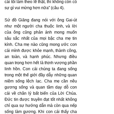
cái tôi làm theo lẽ thật, thì không còn có 
sự gì vui mừng hơn nữa” (câu 4).
Sứ đồ Giăng đang nói với ông Gai-út 
như một người cha thuộc linh, và lời 
của ông cũng phản ánh mong muốn 
sâu sắc nhất của mọi bậc cha mẹ tin 
kính. Cha mẹ nào cũng mong ước con 
cái mình được khỏe mạnh, thành công, 
an toàn, và hạnh phúc. Nhưng điều 
quan trọng hơn hết là thịnh vượng phần 
linh hồn. Con cái chúng ta đang sống 
trong một thế giới đầy dẫy những quan 
niệm sống lệch lạc. Cha mẹ cần nêu 
gương sống và quan tâm dạy dỗ con 
cái về chân lý bất biến của Lời Chúa. 
Đức tin được truyền đạt tốt nhất không 
chỉ qua sự hướng dẫn mà còn qua nếp 
sống làm gương. Khi con cái thấy cha 