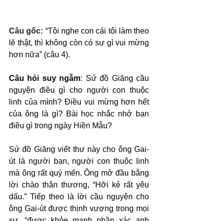
Câu gốc: 
“Tôi nghe con cái tôi làm theo 
lẽ thật, thì không còn có sự gì vui mừng 
hơn nữa” (câu 4).
Câu hỏi suy ngẫm
: Sứ đồ Giăng cầu 
nguyện điều gì cho người con thuộc 
linh của mình? Điều vui mừng hơn hết 
của ông là gì? Bài học nhắc nhở bạn 
điều gì trong ngày Hiền Mẫu?
Sứ đồ Giăng viết thư này cho ông Gai-
út là người bạn, người con thuộc linh 
mà ông rất quý mến. Ông mở đầu bằng 
lời chào thân thương, “Hỡi kẻ rất yêu 
dấu.” Tiếp theo là lời cầu nguyện cho 
ông Gai-út được thịnh vượng trong mọi 
sự, “được khỏe mạnh phần xác anh 