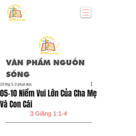
VĂN PHẨM NGUỒN
SỐNG
10 thg 5
3 phút đọc
05-10 Niềm Vui Lớn Của Cha Mẹ
Và Con Cái
3 Giăng 1:1-4