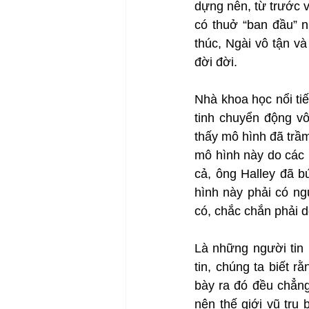
dựng nên, từ trước v
có thuở “ban đầu” n
thúc, Ngài vô tận và
đời đời.
Nhà khoa học nổi tiế
tinh chuyển động vô
thấy mô hình đã trầm
mô hình này do các 
cả, ông Halley đã b
hình này phải có ngư
có, chắc chắn phải d
Là những người tin 
tin, chúng ta biết 
bày ra đó đều chẳng
nên thế giới vũ trụ