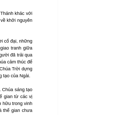
 Thánh khác với 
 về khởi nguyên 
i cổ đại, những 
iao tranh giữa 
gười đã trải qua 
húa cảm thúc để 
Chúa Trời dựng 
g tạo của Ngài.
. Chúa sáng tạo 
 gian từ các vị 
hữu trong vinh 
 thế gian chưa 