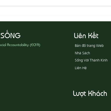
08-05 Thi Hành Sự Công Chính
08-04
Ác
 SỐNG
Liên Kết
ncial Accountability (ECFA)
Bản đồ trang Web
Nhà Sách
Sống Với Thánh Kinh
Liên Hệ
Lượt Khách