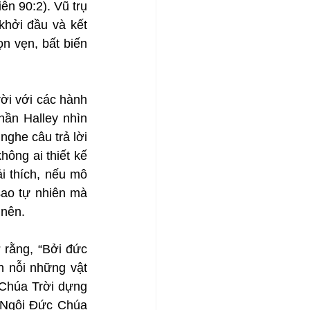
n 90:2). Vũ trụ 
hởi đầu và kết 
n vẹn, bất biến 
ời với các hành 
ần Halley nhìn 
ghe câu trả lời 
ông ai thiết kế 
 thích, nếu mô 
sao tự nhiên mà 
 nên.
rằng, “Bởi đức 
n nỗi những vật 
Chúa Trời dựng 
 Ngôi Đức Chúa 