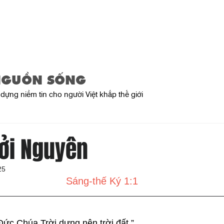
Trang Chủ
Giới Thiệu
Sản Phẩ
NGUỒN SỐNG
dựng niềm tin cho người Việt khắp thế giới
ởi Nguyên
25
Sáng-thế Ký 1:1
ức Chúa Trời dựng nên trời đất.”