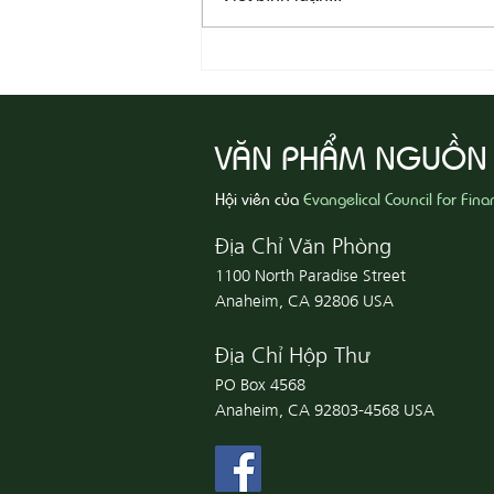
08-06 Yêu Thương Người Nghèo
Khổ
VĂN PHẨM NGUỒN
Hội viên của
Evangelical Council for Fina
Địa Chỉ Văn Phòng
1100 North Paradise Street
Anaheim, CA 92806 USA
Địa Chỉ Hộp Thư
PO Box 4568
Anaheim, CA 92803-4568 USA