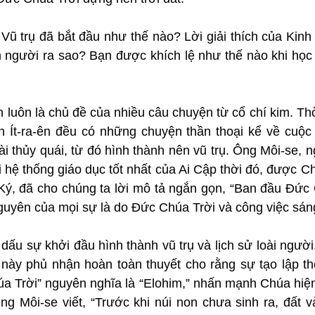
 Vũ trụ đã bắt đầu như thế nào? Lời giải thích của Kinh
on người ra sao? Bạn được khích lệ như thế nào khi học
 luôn là chủ đề của nhiều câu chuyện từ cổ chí kim. Thờ
 Ít-ra-ên đều có những chuyện thần thoại kể về cuộc g
ài thủy quái, từ đó hình thành nên vũ trụ. Ông Môi-se, n
 hệ thống giáo dục tốt nhất của Ai Cập thời đó, được C
Ký, đã cho chúng ta lời mô tả ngắn gọn, “Ban đầu Đức 
nguyên của mọi sự là do Đức Chúa Trời và công việc sán
ấu sự khởi đầu hình thành vũ trụ và lịch sử loài người
 này phủ nhận hoàn toàn thuyết cho rằng sự tạo lập thế
a Trời” nguyên nghĩa là “Elohim,” nhấn mạnh Chúa hiện 
g Môi-se viết, “Trước khi núi non chưa sinh ra, đất và