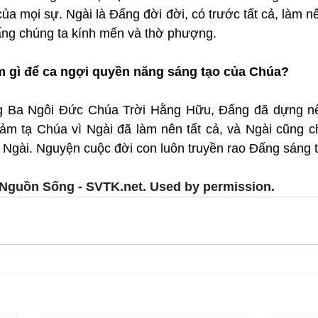
ủa mọi sự. Ngài là Đấng đời đời, có trước tất cả, làm nê
Đấng chúng ta kính mến và thờ phượng.
m gì để ca ngợi quyền năng sáng tạo của Chúa?
g Ba Ngôi Đức Chúa Trời Hằng Hữu, Đấng đã dựng nên
Cảm tạ Chúa vì Ngài đã làm nên tất cả, và Ngài cũng ch
Ngài. Nguyện cuộc đời con luôn truyền rao Đấng sáng tạ
Nguồn Sống - SVTK.net. Used by permission.