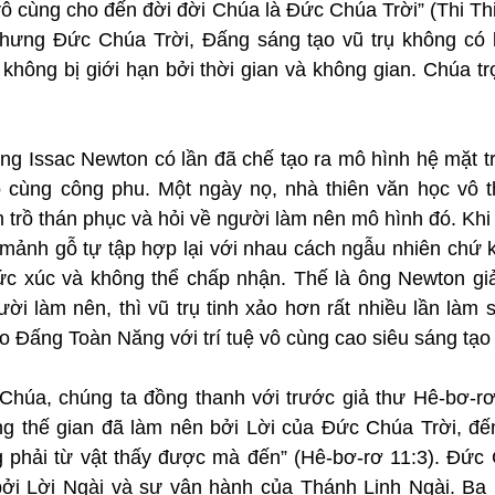
ô cùng cho đến đời đời Chúa là Đức Chúa Trời” (Thi Thiê
hưng Đức Chúa Trời, Đấng sáng tạo vũ trụ không có k
 không bị giới hạn bởi thời gian và không gian. Chúa trọ
ng Issac Newton có lần đã chế tạo ra mô hình hệ mặt tr
 cùng công phu. Một ngày nọ, nhà thiên văn học vô th
 trồ thán phục và hỏi về người làm nên mô hình đó. Khi n
mảnh gỗ tự tập hợp lại với nhau cách ngẫu nhiên chứ kh
ức xúc và không thể chấp nhận. Thế là ông Newton giải
ời làm nên, thì vũ trụ tinh xảo hơn rất nhiều lần làm 
o Đấng Toàn Năng với trí tuệ vô cùng cao siêu sáng tạo
Chúa, chúng ta đồng thanh với trước giả thư Hê-bơ-rơ 
rằng thế gian đã làm nên bởi Lời của Đức Chúa Trời, đế
 phải từ vật thấy được mà đến” (Hê-bơ-rơ 11:3). Đức 
 bởi Lời Ngài và sự vận hành của Thánh Linh Ngài. Ba