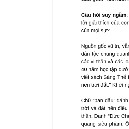
Câu hỏi suy ngẫm
:
lời giải thích của c
của mọi sự?
Nguồn gốc vũ trụ vẫn
dân tộc chung quanh
các vị thần và các lo
40 năm học tập dưới
viết sách Sáng Thế 
nên trời đất.” Khởi 
Chữ “ban đầu” đánh d
trời và đất nên điều
thần. Danh “Đức Chú
quang siêu phàm. Ôn