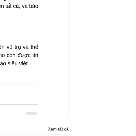
n tất cả, và bảo 
 vũ trụ và thế 
o con được tin 
o siêu việt.
Xem tất cả