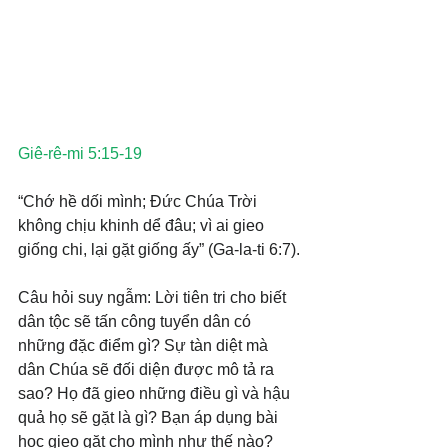
Giê-rê-mi 5:15-19
“Chớ hề dối mình; Đức Chúa Trời 
không chịu khinh dể đâu; vì ai gieo 
giống chi, lại gặt giống ấy” (Ga-la-ti 6:7).
Câu hỏi suy ngẫm: Lời tiên tri cho biết 
dân tộc sẽ tấn công tuyển dân có 
những đặc điểm gì? Sự tàn diệt mà 
dân Chúa sẽ đối diện được mô tả ra 
sao? Họ đã gieo những điều gì và hậu 
quả họ sẽ gặt là gì? Bạn áp dụng bài 
học gieo gặt cho mình như thế nào?