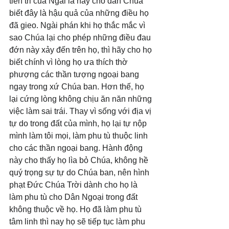
tiên tri của Ngài là hãy cho dân Chúa 
biết đây là hậu quả của những điều họ 
đã gieo. Ngài phán khi họ thắc mắc vì 
sao Chúa lại cho phép những điều đau 
đớn này xảy đến trên họ, thì hãy cho họ 
biết chính vì lòng họ ưa thích thờ 
phượng các thần tượng ngoại bang 
ngay trong xứ Chúa ban. Hơn thế, họ 
lại cứng lòng không chịu ăn năn những 
việc làm sai trái. Thay vì sống với địa vị 
tự do trong đất của mình, họ lại tự nộp 
mình làm tôi mọi, làm phu tù thuộc linh 
cho các thần ngoại bang. Hành động 
này cho thấy họ lìa bỏ Chúa, không hề 
quý trọng sự tự do Chúa ban, nên hình 
phạt Đức Chúa Trời dành cho họ là 
làm phu tù cho Dân Ngoại trong đất 
không thuộc về họ. Họ đã làm phu tù 
tâm linh thì nay họ sẽ tiếp tục làm phu 