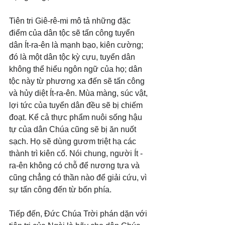
Tiên tri Giê-rê-mi mô tả những đặc 
điểm của dân tộc sẽ tấn công tuyển 
dân Ít-ra-ên là mạnh bạo, kiên cường; 
đó là một dân tộc kỳ cựu, tuyển dân 
không thể hiểu ngôn ngữ của họ; dân 
tộc này từ phương xa đến sẽ tấn công 
và hủy diệt Ít-ra-ên. Mùa màng, súc vật, 
lợi tức của tuyển dân đều sẽ bị chiếm 
đoạt. Kể cả thực phẩm nuôi sống hậu 
tự của dân Chúa cũng sẽ bị ăn nuốt 
sạch. Họ sẽ dùng gươm triệt hạ các 
thành trì kiên cố. Nói chung, người Ít -
ra-ên không có chỗ để nương tựa và 
cũng chẳng có thần nào để giải cứu, vì 
sự tấn công đến từ bốn phía.
Tiếp đến, Đức Chúa Trời phán dặn với 