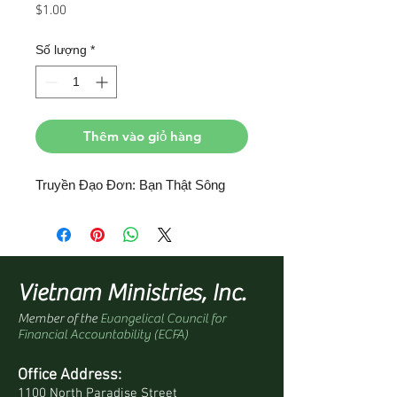
Giá
$1.00
Số lượng
*
Thêm vào giỏ hàng
Truyền Đạo Đơn: Bạn Thật Sông
Vietnam Ministries, Inc.
Member of the
Evangelical Council for
Financial Accountability (ECFA)
Office Address:
1100 North Paradise Street